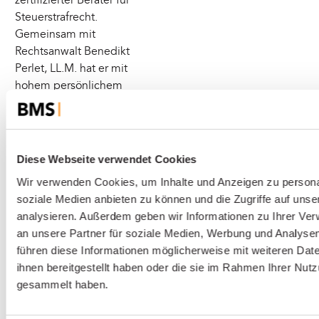
zertifizierter Berater für
Steuerstrafrecht.
Gemeinsam mit
Rechtsanwalt Benedikt
Perlet, LL.M. hat er mit
hohem persönlichem
Engagement schon
zahlreiche Mandanten in
Geldwäscheverfahren
verteidigt und dabei
Diese Webseite verwendet Cookies
bestmögliche Ergebnisse
Wir verwenden Cookies, um Inhalte und Anzeigen zu personal
wie die Einstellung des
soziale Medien anbieten zu können und die Zugriffe auf uns
Verfahrens erreichen
analysieren. Außerdem geben wir Informationen zu Ihrer Ve
können.
an unsere Partner für soziale Medien, Werbung und Analysen
führen diese Informationen möglicherweise mit weiteren Da
ihnen bereitgestellt haben oder die sie im Rahmen Ihrer Nut
Ihre Ansprechpartner
gesammelt haben.
Dr. Tobias Mayer - Anwalt für Steuerstrafrecht & Wirtschaftsr