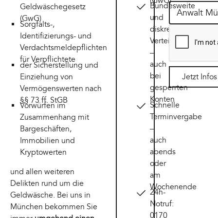
(GwG)
Bundesweite
Geldwäschegesetz
und
(GwG)
Sorgfalts-,
diskrete
Identifizierungs- und
Verteidigung
Verdachtsmeldepflichten
–
für Verpflichtete
auch
der Sicherstellung und
bei
Einziehung von
Jetzt Info
Jetzt Infos an
gesperrten
Vermögenswerten nach
Konten
§§ 73 ff. StGB
Schnelle
Vorwürfen im
Terminvergabe
Zusammenhang mit
–
Bargeschäften,
auch
Immobilien und
abends
Kryptowerten
oder
und allen weiteren
am
Delikten rund um die
Wochenende
24h-
Geldwäsche. Bei uns in
Notruf:
München bekommen Sie
0170