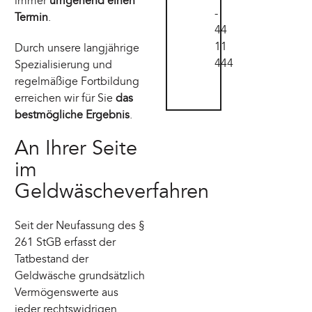
immer
umgehend einen
-
Termin
.
44
11
Durch unsere langjährige
444
Spezialisierung und
regelmäßige Fortbildung
erreichen wir für Sie
das
bestmögliche Ergebnis
.
An Ihrer Seite
im
Geldwäscheverfahren
Seit der Neufassung des §
261 StGB erfasst der
Tatbestand der
Geldwäsche grundsätzlich
Vermögenswerte aus
jeder rechtswidrigen