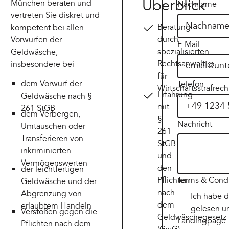
Überblick
München beraten und
Nachname
vertreten Sie diskret und
Beratung
kompetent bei allen
durch
Vorwürfen der
E-Mail
spezialisierten
Geldwäsche,
Rechtsanwalt
insbesondere bei
für
dem Vorwurf der
Telefon
Wirtschaftsstrafrech
Erfahrung
Geldwäsche nach §
mit
261 StGB
dem Verbergen,
§
Nachricht
Umtauschen oder
261
Transferieren von
StGB
inkriminierten
und
Vermögenswerten
den
der leichtfertigen
Pflichten
Terms & Condi
Geldwäsche und der
nach
Abgrenzung von
Ich habe d
dem
erlaubtem Handeln
gelesen un
Verstößen gegen die
Geldwäschegesetz
Landingpage
Pflichten nach dem