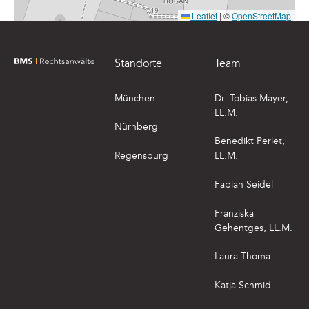
Leaflet
|
©
OpenStreetMap
Footer
Standorte
Team
zur Startseite von BMS Rechtsanwälte
München
Dr. Tobias Mayer,
LL.M.
Nürnberg
Benedikt Perlet,
Regensburg
LL.M.
Fabian Seidel
Franziska
Gehentges, LL.M.
Laura Thoma
Katja Schmid