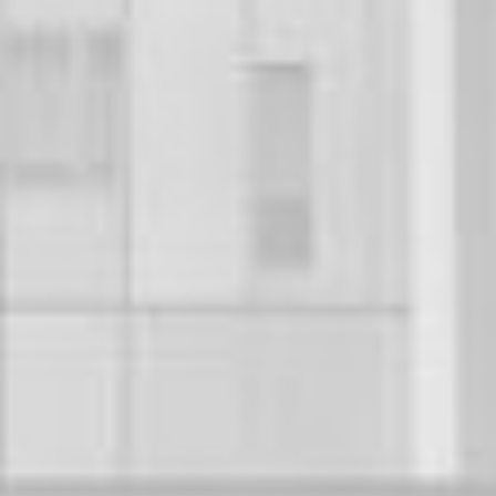
BMS Rechtsanwälte und Fachanwälte in München, Nürnberg &
Wir beraten und vertreten Mandanten im Steuerrecht, Steuerstra
Die Kanzlei BMS Rechtsanwälte ist von
Legal500
&
LeadersLea