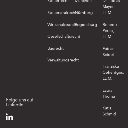
Steuerrecht
München
Dr. Tobias
Mayer,
Steuerstrafrecht
Nürnberg
LL.M.
Wirtschaftsstrafrecht
Regensburg
Benedikt
Perlet,
Gesellschaftsrecht
LL.M.
Baurecht
Fabian
Seidel
Verwaltungsrecht
Franziska
Gehentges,
LL.M.
Laura
Thoma
Folge uns auf
LinkedIn
Katja
Schmid