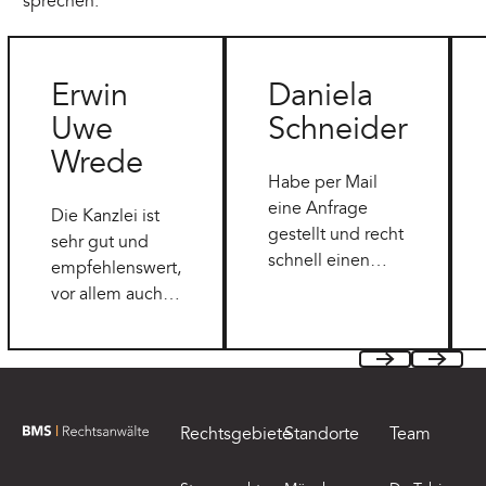
sprechen.
Erwin
Daniela
Uwe
Schneider
Wrede
Habe per Mail
eine Anfrage
Die Kanzlei ist
gestellt und recht
sehr gut und
schnell einen
empfehlenswert,
Rückruf erhalten.
vor allem auch in
Mit einer
Wirtschaftsrecht
ehrlichen (wenn
sind sie fachlich
auch nicht
sehr kompetent.
Footer
Previous
Next
positiven)
Einschätzung.
Rechtsgebiete
Standorte
Team
Danke dafür
zur Startseite von BMS Rechtsanwälte