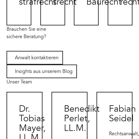
strafrecht
srecht
Baurecht
rech
Brauchen Sie eine
sichere Beratung?
Anwalt kontaktieren
Anwalt kontaktieren
Insights aus unserem Blog
Insights aus unserem Blog
Unser Team
Dr. Tobias Mayer - Anwalt für Steuerstrafrecht & Wirtschaftsr
Benedikt Perlet - Fachanwalt für Steuerr
Fabian Seidel - Fa
Dr.
Benedikt
Fabian
Tobias
Perlet,
Seidel
Mayer,
LL.M.
Rechtsanwalt,
LL.M.