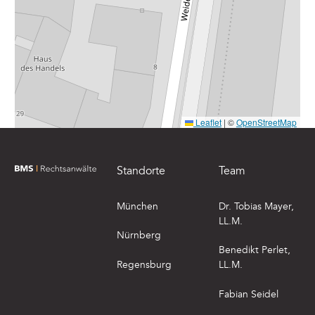
Leaflet
|
©
OpenStreetMap
Footer
Standorte
Team
zur Startseite von BMS Rechtsanwälte
München
Dr. Tobias Mayer,
LL.M.
Nürnberg
Benedikt Perlet,
Regensburg
LL.M.
Fabian Seidel