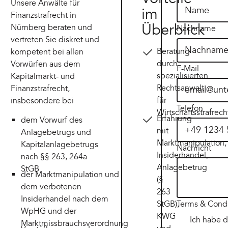
Unsere Anwälte für
im
Finanzstrafrecht in
Überblick
Nürnberg beraten und
Nachname
vertreten Sie diskret und
Beratung
kompetent bei allen
durch
Vorwürfen aus dem
E-Mail
spezialisierten
Kapitalmarkt- und
Rechtsanwalt
Finanzstrafrecht,
für
insbesondere bei
Telefon
Wirtschaftsstrafrech
Erfahrung
dem Vorwurf des
mit
Anlagebetrugs und
Marktmanipulation,
Kapitalanlagebetrugs
Nachricht
Insiderhandel,
nach §§ 263, 264a
Anlagebetrug
StGB
der Marktmanipulation und
(§
dem verbotenen
263
Insiderhandel nach dem
StGB),
Terms & Condi
WpHG und der
KWG
Ich habe d
Marktmissbrauchsverordnung