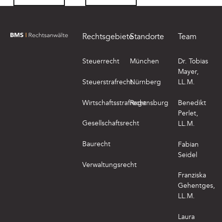
Footer
Rechtsgebiete
Standorte
Team
zur Startseite von BMS Rechtsanwälte
Steuerrecht
München
Dr. Tobias
Mayer,
Steuerstrafrecht
Nürnberg
LL.M.
Wirtschaftsstrafrecht
Regensburg
Benedikt
Perlet,
Gesellschaftsrecht
LL.M.
Baurecht
Fabian
Seidel
Verwaltungsrecht
Franziska
Gehentges,
LL.M.
Laura