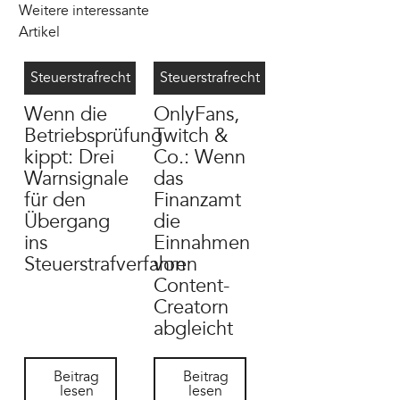
Weitere interessante
Artikel
Betriebsprüfung Steuerstrafverfahren
7/23/2026
OnlyFans Steuer
7/13/2026
Steuerstrafrecht
Steuerstrafrecht
Wenn die
OnlyFans,
Betriebsprüfung
Twitch &
kippt: Drei
Co.: Wenn
Warnsignale
das
für den
Finanzamt
Übergang
die
ins
Einnahmen
Steuerstrafverfahren
von
Content-
Creatorn
abgleicht
Beitrag lesen
Beitrag lesen
Beitrag
Beitrag
lesen
lesen