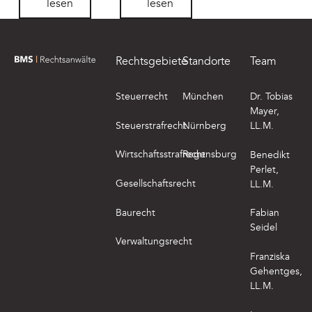
lesen
lesen
Footer
Rechtsgebiete
Standorte
Team
zur Startseite von BMS Rechtsanwälte
Steuerrecht
München
Dr. Tobias
Mayer,
Steuerstrafrecht
Nürnberg
LL.M.
Wirtschaftsstrafrecht
Regensburg
Benedikt
Perlet,
Gesellschaftsrecht
LL.M.
Baurecht
Fabian
Seidel
Verwaltungsrecht
Franziska
Gehentges,
LL.M.