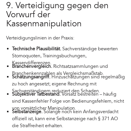
9. Verteidigung gegen den
Vorwurf der
Kassenmanipulation
Verteidigungslinien in der Praxis:
Technische Plausibilität.
Sachverständige bewerten
Stornoquoten, Trainingsbuchungen,
Kassendifferenzen.
Branchenvergleich.
Richtsatzsammlungen und
Branchenkennzahlen als Vergleichsmaßstab.
Schätzungsangriff.
Hinzuschätzungen sind regelmäßig
zu hoch angesetzt; eigene Rechnung mit
Sachverständigem reduziert den Schaden.
Subjektiver Tatbestand.
Vorsatz bestreiten – häufig
sind Kassenfehler Folge von Bedienungsfehlern, nicht
von vorsätzlicher Manipulation.
Selbstanzeige.
Solange noch kein Anfangsverdacht
offiziell ist, kann eine Selbstanzeige nach § 371 AO
die Straffreiheit erhalten.