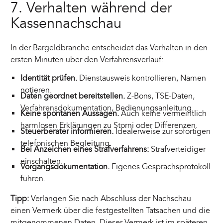
7. Verhalten während der
Kassennachschau
In der Bargeldbranche entscheidet das Verhalten in den
ersten Minuten über den Verfahrensverlauf:
Identität prüfen.
Dienstausweis kontrollieren, Namen
notieren.
Daten geordnet bereitstellen.
Z-Bons, TSE-Daten,
Verfahrensdokumentation, Bedienungsanleitung.
Keine spontanen Aussagen.
Auch keine vermeintlich
harmlosen Erklärungen zu Storni oder Differenzen.
Steuerberater informieren.
Idealerweise zur sofortigen
telefonischen Begleitung.
Bei Anzeichen eines Strafverfahrens:
Strafverteidiger
einschalten.
Vorgangsdokumentation.
Eigenes Gesprächsprotokoll
führen.
Tipp:
Verlangen Sie nach Abschluss der Nachschau
einen Vermerk über die festgestellten Tatsachen und die
mitgenommenen Daten. Dieser Vermerk ist im späteren