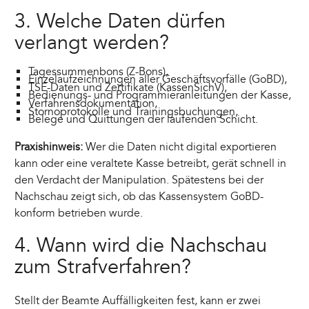
3. Welche Daten dürfen
verlangt werden?
Tagessummenbons (Z-Bons),
Einzelaufzeichnungen aller Geschäftsvorfälle (GoBD),
TSE-Daten und Zertifikate (KassenSichV),
Bedienungs- und Programmieranleitungen der Kasse,
Verfahrensdokumentation,
Stornoprotokolle und Trainingsbuchungen,
Belege und Quittungen der laufenden Schicht.
Praxishinweis:
Wer die Daten nicht digital exportieren
kann oder eine veraltete Kasse betreibt, gerät schnell in
den Verdacht der Manipulation. Spätestens bei der
Nachschau zeigt sich, ob das Kassensystem GoBD-
konform betrieben wurde.
4. Wann wird die Nachschau
zum Strafverfahren?
Stellt der Beamte Auffälligkeiten fest, kann er zwei