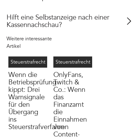
Hilft eine Selbstanzeige nach einer
Kassennachschau?
Weitere interessante
Artikel
Betriebsprüfung Steuerstrafverfahren
7/23/2026
OnlyFans Steuer
7/13/2026
Steuerstrafrecht
Steuerstrafrecht
Wenn die
OnlyFans,
Betriebsprüfung
Twitch &
kippt: Drei
Co.: Wenn
Warnsignale
das
für den
Finanzamt
Übergang
die
ins
Einnahmen
Steuerstrafverfahren
von
Content-