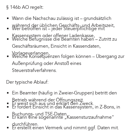
§ 146b AO regelt:
Wann die Nachschau zulässig ist – grundsätzlich
während der üblichen Geschäfts- und Arbeitszeit,
Wer betroffen ist – jeder Steuerpflichtige mit
Kassensystem oder offener Ladenkasse,
Welche Befugnisse die Beamten haben – Zutritt zu
Geschäftsräumen, Einsicht in Kassendaten,
Vorlageverlangen,
Welche Konsequenzen folgen können – Übergang zur
Außenprüfung oder Anstoß eines
Steuerstrafverfahrens.
Der typische Ablauf:
Ein Beamter (häufig in Zweier-Gruppen) betritt den
Betrieb während der Öffnungszeit.
Er weist sich aus und erklärt den Zweck.
Er fordert Einsicht in das Kassensystem, in Z-Bons, in
Buchungs- und TSE-Daten.
Er kann eine sogenannte „Kassensturzaufnahme"
durchführen.
Er erstellt einen Vermerk und nimmt ggf. Daten mit.