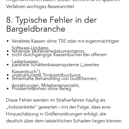
Verfahren wichtiges Beweismittel.
8. Typische Fehler in der
Bargeldbranche
Veraltete Kassen ohne TSE oder mit eigenmächtigen
Software-Updates,
fehlende Verfahrensdokumentation,
nicht durchgängige Kassenbücher bei offenen
Ladenkassen,
parallele Schattenkassensysteme („zweites
Kassenbuch"),
unstrukturierte Trinkgeldbuchung,
fehlerhafte Behandlung von Gutscheinen,
Anzahlungen, Mitarbeiterverzehr,
Privatentnahmen ohne Beleg.
Diese Fehler werden im Strafverfahren häufig als
„Indizienkette" gewertet – mit der Folge, dass eine
Hinzuschätzung in Größenordnungen erfolgt, die
deutlich über dem tatsächlichen Schaden liegen können.