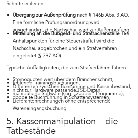
Schritte einleiten:
Übergang zur Außenprüfung
nach § 146b Abs. 3 AO.
Eine förmliche Prüfungsanordnung wird
ausgehändigt, die Nachschau wird zur Außenprüfung.
Mitteilung an die Bußgeld- und Strafsachenstelle
. Bei
Anhaltspunkten für eine Steuerstraftat wird die
Nachschau abgebrochen und ein Strafverfahren
eingeleitet (§ 397 AO).
Typische Auffälligkeiten, die zum Strafverfahren führen:
Stornoquoten weit über dem Branchenschnitt,
fehlende Trainingsbuchungen,
Differenzen zwischen Bonsumme und Kassenbestand,
nicht zur Hardware passende TSE-Daten,
manipulierte Software (sog. „Zapper"-Programme),
doppelte Buchführung in Schattensystemen,
Lieferantenrechnungen ohne entsprechende
Wareneingangsbuchung.
5. Kassenmanipulation – die
Tatbestände