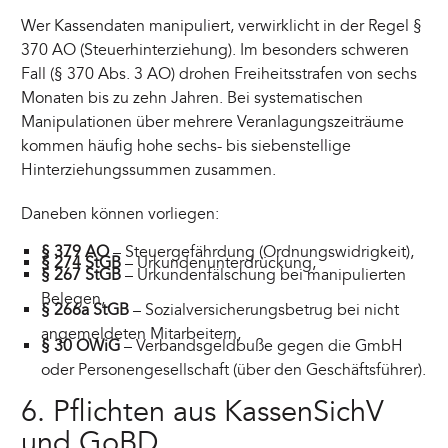
Wer Kassendaten manipuliert, verwirklicht in der Regel §
370 AO (Steuerhinterziehung). Im besonders schweren
Fall (§ 370 Abs. 3 AO) drohen Freiheitsstrafen von sechs
Monaten bis zu zehn Jahren. Bei systematischen
Manipulationen über mehrere Veranlagungszeiträume
kommen häufig hohe sechs- bis siebenstellige
Hinterziehungssummen zusammen.
Daneben können vorliegen:
§ 379 AO
– Steuergefährdung (Ordnungswidrigkeit),
§ 274 StGB
– Urkundenunterdrückung,
§ 267 StGB
– Urkundenfälschung bei manipulierten
Belegen,
§ 266a StGB
– Sozialversicherungsbetrug bei nicht
angemeldeten Mitarbeitern,
§ 30 OWiG
– Verbandsgeldbuße gegen die GmbH
oder Personengesellschaft (über den Geschäftsführer).
6. Pflichten aus KassenSichV
und GoBD