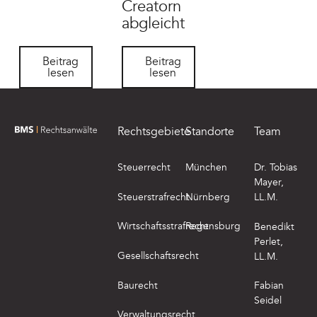
Creatorn
abgleicht
Beitrag lesen
Beitrag lesen
Beitrag
Beitrag
lesen
lesen
Footer
Rechtsgebiete
Standorte
Team
zur Startseite von BMS Rechtsanwälte
Steuerrecht
München
Dr. Tobias
Mayer,
Steuerstrafrecht
Nürnberg
LL.M.
Wirtschaftsstrafrecht
Regensburg
Benedikt
Perlet,
Gesellschaftsrecht
LL.M.
Baurecht
Fabian
Seidel
Verwaltungsrecht