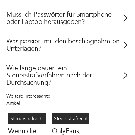
Muss ich Passwörter für Smartphone
oder Laptop herausgeben?
Was passiert mit den beschlagnahmten
Unterlagen?
Wie lange dauert ein
Steuerstrafverfahren nach der
Durchsuchung?
Weitere interessante
Artikel
Betriebsprüfung Steuerstrafverfahren
7/23/2026
OnlyFans Steuer
7/13/2026
Steuerstrafrecht
Steuerstrafrecht
Wenn die
OnlyFans,