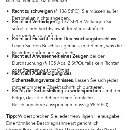
sich auf wenige, klare Reflexe:
Recht zu schweigen
(§ 136 StPO). Sie müssen außer
Personalien nichts angeben.
Recht auf Verteidiger
(§ 137 StPO). Verlangen Sie
sofort, einen Rechtsanwalt für Steuerstrafrecht
hinzuziehen zu dürfen.
Recht auf Einsicht in den Durchsuchungsbeschluss.
Lesen Sie den Beschluss genau – er definiert, was die
Beamten dürfen und was nicht.
Recht auf Anwesenheit eines Zeugen
bei der
Durchsuchung (§ 105 Abs. 2 StPO), falls kein Richter
oder Staatsanwalt vor Ort ist.
Recht auf Aushändigung des
Sicherstellungsverzeichnisses.
Lassen Sie sich jedes
mitgenommene Objekt schriftlich quittieren.
Recht, der Sicherstellung zu widersprechen
– mit der
Folge, dass die Behörde eine förmliche
Beschlagnahme aussprechen muss (§ 98 StPO).
Tipp:
Widersprechen Sie jeder freiwilligen Herausgabe.
Eine förmliche Beschlagnahme ist gerichtlich