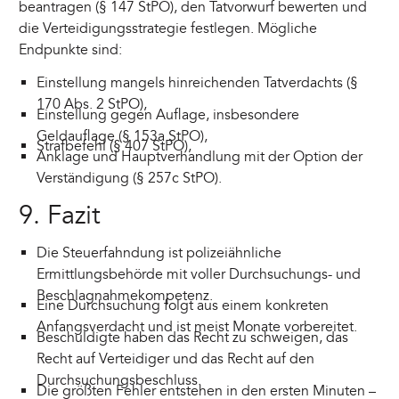
beantragen (§ 147 StPO), den Tatvorwurf bewerten und
die Verteidigungsstrategie festlegen. Mögliche
Endpunkte sind:
Einstellung mangels hinreichenden Tatverdachts (§
170 Abs. 2 StPO),
Einstellung gegen Auflage, insbesondere
Geldauflage (§ 153a StPO),
Strafbefehl (§ 407 StPO),
Anklage und Hauptverhandlung mit der Option der
Verständigung (§ 257c StPO).
9. Fazit
Die Steuerfahndung ist polizeiähnliche
Ermittlungsbehörde mit voller Durchsuchungs- und
Beschlagnahmekompetenz.
Eine Durchsuchung folgt aus einem konkreten
Anfangsverdacht und ist meist Monate vorbereitet.
Beschuldigte haben das Recht zu schweigen, das
Recht auf Verteidiger und das Recht auf den
Durchsuchungsbeschluss.
Die größten Fehler entstehen in den ersten Minuten –