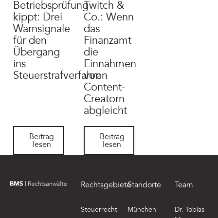
Betriebsprüfung
Twitch &
kippt: Drei
Co.: Wenn
Warnsignale
das
für den
Finanzamt
Übergang
die
ins
Einnahmen
Steuerstrafverfahren
von
Content-
Creatorn
abgleicht
Beitrag lesen
Beitrag lesen
Beitrag
Beitrag
lesen
lesen
Footer
Rechtsgebiete
Standorte
Team
zur Startseite von BMS Rechtsanwälte
Steuerrecht
München
Dr. Tobias