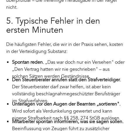
überprüfbar – die freiwillige Herausgabe in der Regel
nicht.
5. Typische Fehler in den
ersten Minuten
Die häufigsten Fehler, die wir in der Praxis sehen, kosten
in der Verteidigung Substanz:
Spontan reden.
„Das war doch nur ein Versehen" oder
„Den Vertrag hatten wir nie geschrieben" – aus
solchen Sätzen werden Geständnisse.
Den Steuerberater anrufen statt den Strafverteidiger.
Der Steuerberater darf zwar helfen, ist aber kein
vollständig beschlagnahmegeschützter Berufsträger
im Strafverfahren.
Unterlagen vor den Augen der Beamten „sortieren".
Wird sofort als Verdunkelung gewertet und kann
eigene Strafbarkeit nach §§ 258, 274 StGB auslösen.
Mitarbeiter spontan informieren, was sie sagen sollen.
Beeinflussung von Zeugen führt zu zusätzlicher