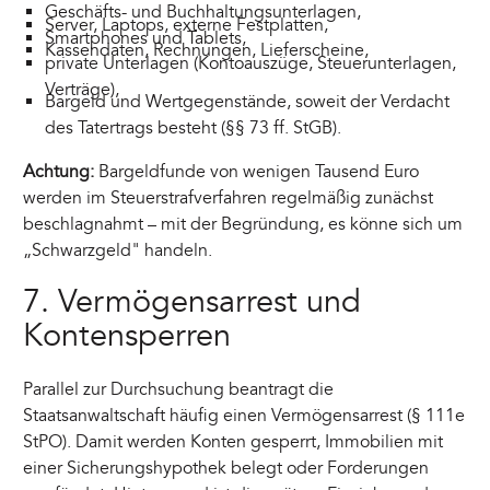
Geschäfts- und Buchhaltungsunterlagen,
Server, Laptops, externe Festplatten,
Smartphones und Tablets,
Kassendaten, Rechnungen, Lieferscheine,
private Unterlagen (Kontoauszüge, Steuerunterlagen,
Verträge),
Bargeld und Wertgegenstände, soweit der Verdacht
des Tatertrags besteht (§§ 73 ff. StGB).
Achtung:
Bargeldfunde von wenigen Tausend Euro
werden im Steuerstrafverfahren regelmäßig zunächst
beschlagnahmt – mit der Begründung, es könne sich um
„Schwarzgeld" handeln.
7. Vermögensarrest und
Kontensperren
Parallel zur Durchsuchung beantragt die
Staatsanwaltschaft häufig einen Vermögensarrest (§ 111e
StPO). Damit werden Konten gesperrt, Immobilien mit
einer Sicherungshypothek belegt oder Forderungen