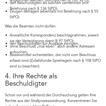
angetroffen werden, durchsuchen (§ 102 StPO),
den Beschuldigten als solchen vernehmen (mit
Belehrung nach § 136 StPO),
Zeugen befragen (ebenfalls mit Belehrung nach § 55
StPO).
Was die Beamten nicht dürfen:
Anwaltliche Korrespondenz beschlagnahmen, soweit
sie der Verteidigung dient (§ 97 StPO),
den Beschuldigten zur Aussage zwingen,
ohne Beschluss „mal eben" auch andere Adressen
aufsuchen,
Beweismittel sicherstellen, die nicht vom Beschluss
erfasst sind (Zufallsfunde-Spielregeln nach § 108 StPO
sind zu beachten).
4. Ihre Rechte als
Beschuldigter
Schon vor und während der Durchsuchung gelten Ihre
Rechte aus der Strafprozessordnung. Konzentrieren Sie