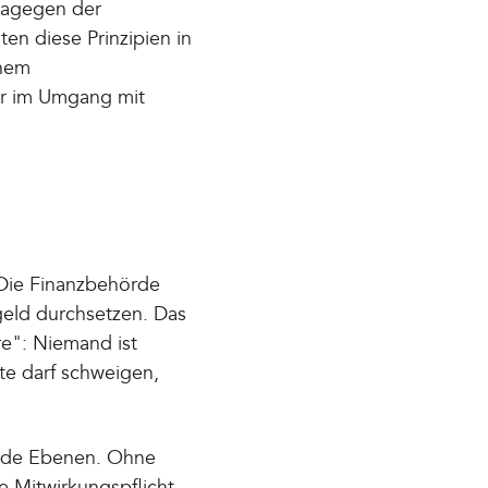
 dagegen der
ten diese Prinzipien in
inem
er im Umgang mit
 Die Finanzbehörde
geld durchsetzen. Das
e": Niemand ist
gte darf schweigen,
beide Ebenen. Ohne
e Mitwirkungspflicht