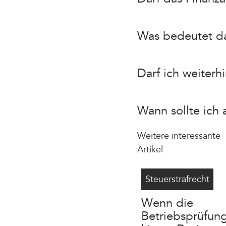
Was bedeutet d
Darf ich weiter
Wann sollte ich 
Weitere interessante
Artikel
Betriebsprüfung Steue
7/23/2026
Steuerstrafrecht
Wenn die
Betriebsprüfun