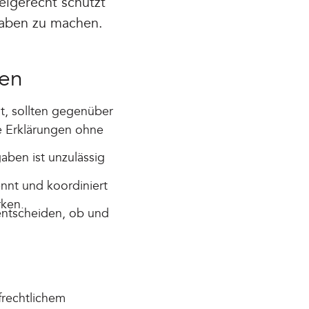
igerecht schützt
ngaben zu machen.
ten
t, sollten gegenüber
e Erklärungen ohne
ben ist unzulässig
ennt und koordiniert
rken.
 entscheiden, ob und
frechtlichem