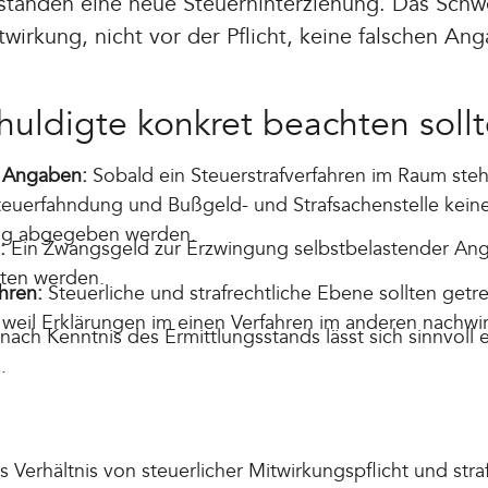
tänden eine neue Steuerhinterziehung. Das Schwe
wirkung, nicht vor der Pflicht, keine falschen A
huldigte konkret beachten soll
n Angaben:
Sobald ein Steuerstrafverfahren im Raum steh
teuerfahndung und Bußgeld- und Strafsachenstelle kein
ung abgegeben werden.
:
Ein Zwangsgeld zur Erzwingung selbstbelastender Anga
ten werden.
hren:
Steuerliche und strafrechtliche Ebene sollten getr
weil Erklärungen im einen Verfahren im anderen nachwi
nach Kenntnis des Ermittlungsstands lässt sich sinnvoll
.
 Verhältnis von steuerlicher Mitwirkungspflicht und stra