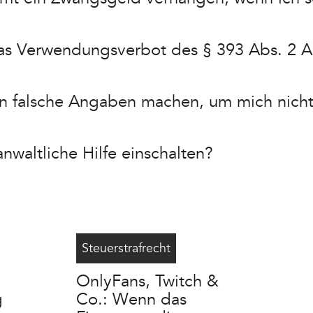
as Verwendungsverbot des § 393 Abs. 2 
hin falsche Angaben machen, um mich nicht
anwaltliche Hilfe einschalten?
rstrafverfahren
OnlyFans Steuer
7/13/2026
Steuerstrafrecht
OnlyFans, Twitch &
g
Co.: Wenn das