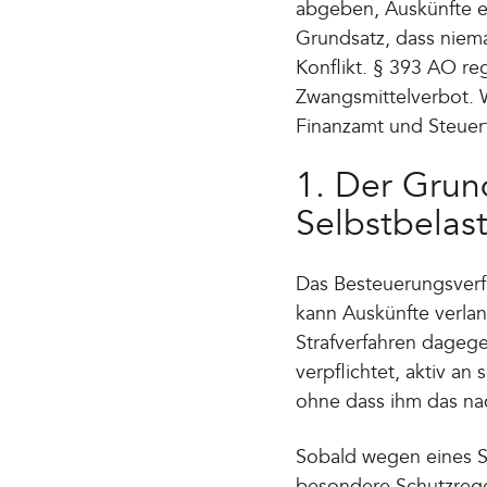
abgeben, Auskünfte er
Grundsatz, dass nieman
Konflikt. § 393 AO re
Zwangsmittelverbot. 
Finanzamt und Steuer
1. Der Grun
Selbstbelast
Das Besteuerungsverfa
kann Auskünfte verla
Strafverfahren dageg
verpflichtet, aktiv a
ohne dass ihm das nac
Sobald wegen eines Sa
besondere Schutzregel