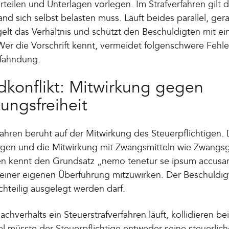
teilen und Unterlagen vorlegen. Im Strafverfahren gilt
d sich selbst belasten muss. Läuft beides parallel, gera
gelt das Verhältnis und schützt den Beschuldigten mit e
Wer die Vorschrift kennt, vermeidet folgenschwere Fehl
fahndung.
dkonflikt: Mitwirkung gegen
ungsfreiheit
hren beruht auf der Mitwirkung des Steuerpflichtigen.
ngen und die Mitwirkung mit Zwangsmitteln wie Zwangs
en kennt den Grundsatz „nemo tenetur se ipsum accusar
n seiner eigenen Überführung mitzuwirken. Der Beschuldi
hteilig ausgelegt werden darf.
chverhalts ein Steuerstrafverfahren läuft, kollidieren 
 müsste der Steuerpflichtige entweder seine steuerlich