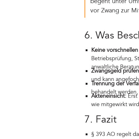
begeht unter Ums
vor Zwang zur Mit
6. Was Besc
Keine vorschnelle
Betriebsprüfung, S
anwaltliche Berat
Zwangsgeld prüfen
und kann angefoch
Trennung der Verfa
behandelt werden, 
Akteneinsicht:
Erst 
wie mitgewirkt wird
7. Fazit
§ 393 AO regelt das