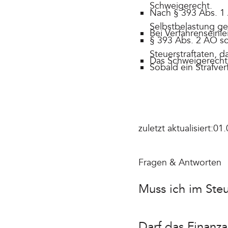
Schweigerecht.
Nach § 393 Abs. 1 
Selbstbelastung gez
Bei Verfahrenseinle
§ 393 Abs. 2 AO sc
Steuerstraftaten, 
Das Schweigerecht 
Sobald ein Strafve
zuletzt aktualisiert:
01.
Fragen & Antworten
Muss ich im Ste
Darf das Finanz