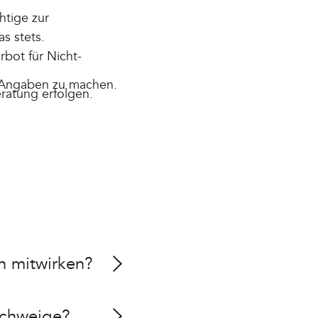
htige zur
s stets.
bot für Nicht-
n Angaben zu machen.
eratung erfolgen.
n mitwirken?
schweige?