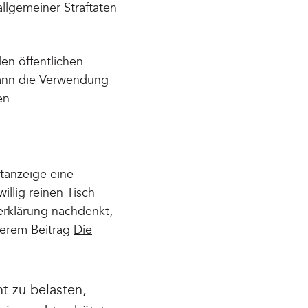
allgemeiner Straftaten
en öffentlichen
kann die Verwendung
en.
stanzeige eine
illig reinen Tisch
herklärung nachdenkt,
nserem Beitrag
Die
t zu belasten,