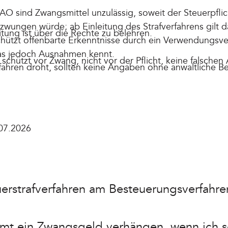
AO sind Zwangsmittel unzulässig, soweit der Steuerpflic
wungen würde; ab Einleitung des Strafverfahrens gilt da
itung ist über die Rechte zu belehren.
hützt offenbarte Erkenntnisse durch ein Verwendungsver
das jedoch Ausnahmen kennt.
schützt vor Zwang, nicht vor der Pflicht, keine falsche
rfahren droht, sollten keine Angaben ohne anwaltliche B
07.2026
uerstrafverfahren am Besteuerungsverfahre
amt ein Zwangsgeld verhängen, wenn ich 