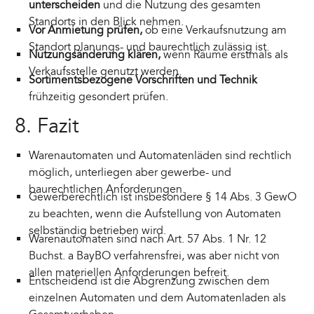
unterscheiden
und die Nutzung des gesamten
Standorts in den Blick nehmen.
Vor Anmietung prüfen,
ob eine Verkaufsnutzung am
Standort planungs- und baurechtlich zulässig ist.
Nutzungsänderung klären,
wenn Räume erstmals als
Verkaufsstelle genutzt werden.
Sortimentsbezogene Vorschriften und Technik
frühzeitig gesondert prüfen.
8. Fazit
Warenautomaten und Automatenläden sind rechtlich
möglich, unterliegen aber gewerbe- und
baurechtlichen Anforderungen.
Gewerberechtlich ist insbesondere § 14 Abs. 3 GewO
zu beachten, wenn die Aufstellung von Automaten
selbständig betrieben wird.
Warenautomaten sind nach Art. 57 Abs. 1 Nr. 12
Buchst. a BayBO verfahrensfrei, was aber nicht von
allen materiellen Anforderungen befreit.
Entscheidend ist die Abgrenzung zwischen dem
einzelnen Automaten und dem Automatenladen als