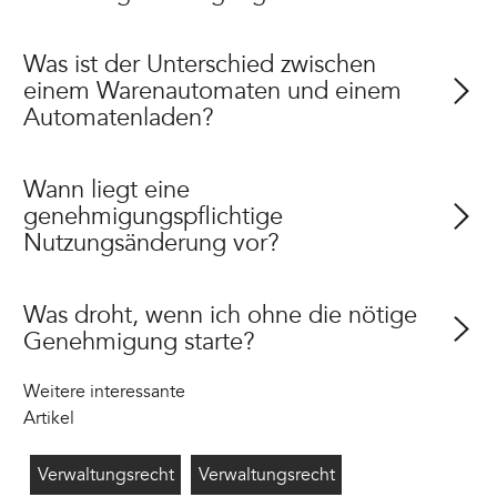
Was ist der Unterschied zwischen
einem Warenautomaten und einem
Automatenladen?
Wann liegt eine
genehmigungspflichtige
Nutzungsänderung vor?
Was droht, wenn ich ohne die nötige
Genehmigung starte?
Weitere interessante
Artikel
Lärmschutz Außengastronomie
7/28/2026
Sondernutzungserlaubnis
7/28/2026
Verwaltungsrecht
Verwaltungsrecht