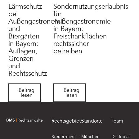
Lärmschutz
Sondernutzungserlaubnis
bei
für
Außengastronomie
Außengastronomie
und
in Bayern:
Biergärten
Freischankflächen
in Bayern:
rechtssicher
Auflagen,
betreiben
Grenzen
und
Rechtsschutz
Beitrag lesen
Beitrag lesen
Beitrag
Beitrag
lesen
lesen
Footer
Rechtsgebiete
Standorte
Team
zur Startseite von BMS Rechtsanwälte
Steuerrecht
München
Dr. Tobias