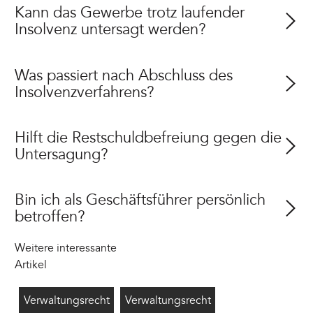
Kann das Gewerbe trotz laufender
Insolvenz untersagt werden?
Was passiert nach Abschluss des
Insolvenzverfahrens?
Hilft die Restschuldbefreiung gegen die
Untersagung?
Bin ich als Geschäftsführer persönlich
betroffen?
Weitere interessante
Artikel
Automatenladen
7/28/2026
Lärmschutz Außengastronomie
7/28/2026
Verwaltungsrecht
Verwaltungsrecht