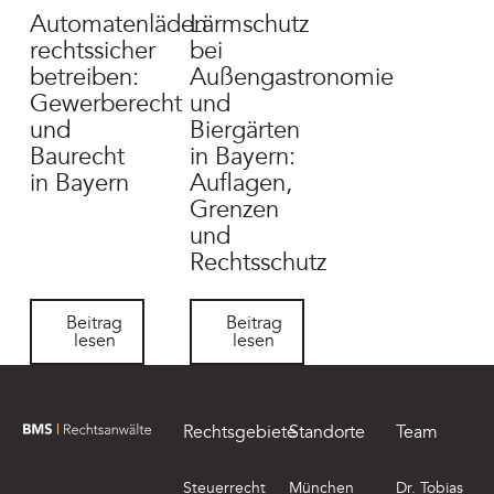
Automatenläden
Lärmschutz
rechtssicher
bei
betreiben:
Außengastronomie
Gewerberecht
und
und
Biergärten
Baurecht
in Bayern:
in Bayern
Auflagen,
Grenzen
und
Rechtsschutz
Beitrag lesen
Beitrag lesen
Beitrag
Beitrag
lesen
lesen
Footer
Rechtsgebiete
Standorte
Team
zur Startseite von BMS Rechtsanwälte
Steuerrecht
München
Dr. Tobias