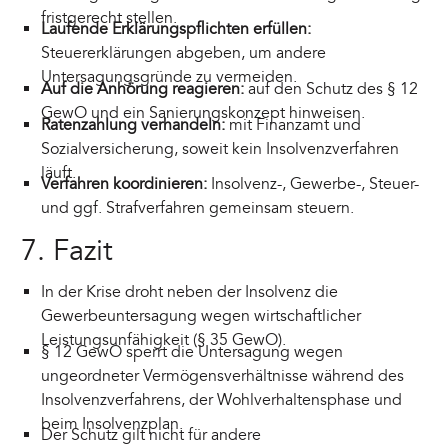
fristgerecht stellen.
Laufende Erklärungspflichten erfüllen:
Steuererklärungen abgeben, um andere
Untersagungsgründe zu vermeiden.
Auf die Anhörung reagieren:
auf den Schutz des § 12
GewO und ein Sanierungskonzept hinweisen.
Ratenzahlung verhandeln:
mit Finanzamt und
Sozialversicherung, soweit kein Insolvenzverfahren
läuft.
Verfahren koordinieren:
Insolvenz-, Gewerbe-, Steuer-
und ggf. Strafverfahren gemeinsam steuern.
7. Fazit
In der Krise droht neben der Insolvenz die
Gewerbeuntersagung wegen wirtschaftlicher
Leistungsunfähigkeit (§ 35 GewO).
§ 12 GewO sperrt die Untersagung wegen
ungeordneter Vermögensverhältnisse während des
Insolvenzverfahrens, der Wohlverhaltensphase und
beim Insolvenzplan.
Der Schutz gilt nicht für andere