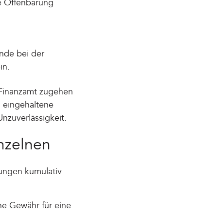
e Offenbarung
nde bei der
in.
s Finanzamt zugehen
, eingehaltene
nzuverlässigkeit.
nzelnen
ungen kumulativ
ne Gewähr für eine