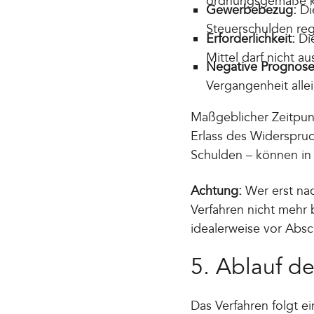
ordnungsgemäße k
Gewerbebezug:
Die
Steuerschulden re
Erforderlichkeit:
Die
Mittel darf nicht au
Negative Prognose
Vergangenheit allei
Maßgeblicher Zeitpunk
Erlass des Widerspruc
Schulden – können in 
Achtung:
Wer erst nac
Verfahren nicht mehr 
idealerweise vor Absc
5. Ablauf d
Das Verfahren folgt 