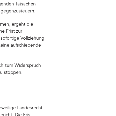
egenden Tatsachen
, gegenzusteuern.
umen, ergeht die
e Frist zur
sofortige Vollziehung
keine aufschiebende
ich zum Widerspruch
zu stoppen.
eweilige Landesrecht
richt. Die Frist