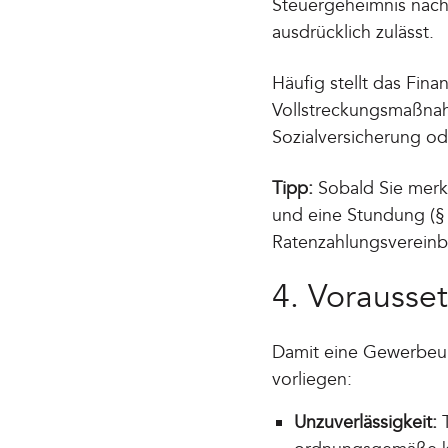
Steuergeheimnis nach
ausdrücklich zulässt.
Häufig stellt das Fi
Vollstreckungsmaßnah
Sozialversicherung od
Tipp:
Sobald Sie merke
und eine Stundung (§
Ratenzahlungsvereinba
4. Vorausse
Damit eine Gewerbeun
vorliegen:
Unzuverlässigkeit:
T