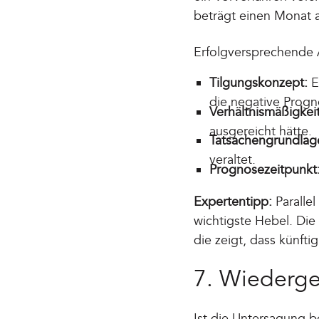
beträgt einen Monat 
Erfolgversprechende 
Tilgungskonzept:
E
die negative Progn
Verhältnismäßigkeit
ausgereicht hätte.
Tatsachengrundlag
veraltet.
Prognosezeitpunkt
Expertentipp:
Parallel
wichtigste Hebel. Die
die zeigt, dass künft
7. Wiederg
Ist die Untersagung b