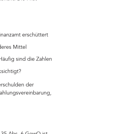
nanzamt erschüttert
eres Mittel
Häufig sind die Zahlen
sichtigt?
erschulden der
Zahlungsvereinbarung,
§ 35 Abs. 6 GewO ist