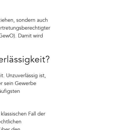
ziehen, sondern auch
ertretungsberechtigter
 GewO). Damit wird
rlässigkeit?
. Unzuverlässig ist,
er sein Gewerbe
äufigsten
klassischen Fall der
echtlichen
nüber den