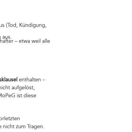
aus (Tod, Kündigung,
 aus.
ter – etwa weil alle
sklausel
enthalten –
icht aufgelöst,
MoPeG ist diese
orletzten
e nicht zum Tragen.