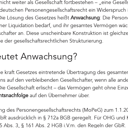
icht weiter als Gesellschaft fortbestehen – „eine Gesell
m deutschen Personengesellschaftsrecht ein Widerspruch i
ie Lösung des Gesetzes heißt
Anwachsung
: Die Person
einer Liquidation bedarf, und ihr gesamtes Vermögen wä
chafter an. Diese unscheinbare Konstruktion ist gleichze
 der gesellschaftsrechtlichen Strukturierung.
eutet Anwachsung?
ie kraft Gesetzes eintretende Übertragung des gesamte
s auf den verbleibenden Gesellschafter, wenn alle ande
ie Gesellschaft erlischt – das Vermögen geht ohne Ein
tsnachfolge
auf den Übernehmer über.
ng des Personengesellschaftsrechts (MoPeG) zum 1.1.20
bR ausdrücklich in § 712a BGB geregelt. Für OHG und K
 Abs. 3, § 161 Abs. 2 HGB i.V.m. den Regeln der GbR.