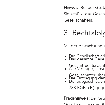
Hinweis:
Bei der Gesta
Sie schützt das Gesc
Gesellschafters.
3. Rechtsfo
Mit der Anwachsung t
Die Gesellschaft e
Das gesamte Gesell
Gesamtrechtsnachfo
Alle Verträge, ein
Gesellschafter über
Die Eintragung der 
Der ausgeschiedene
738 BGB a.F.) gege
Praxishinweis:
Bei Gru
Gesetzes – im Grundb