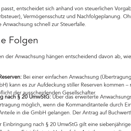
asst, entscheidet sich anhand von steuerlichen Vorgabe
bsteuer), Vermögensschutz und Nachfolgeplanung. Ohne
 Anwachsung schnell zur Steuerfalle.
he Folgen
gen der Anwachsung hängen entscheidend davon ab, wie 
 Reserven:
Bei einer einfachen Anwachsung (Übertragung 
) kann es zur Aufdeckung stiller Reserven kommen – m
icht der ausscheidenden Gesellschafter.
ng nach § 20 UmwStG:
Über das erweiterte Anwachsungs
ertragung möglich, wenn die Kommanditanteile durch E
teile in die GmbH gelangen. Der Antrag auf Buchwertfo
 Einbringung nach § 20 UmwStG gilt eine siebenjährige S