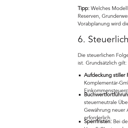
Tipp:
Welches Modell p
Reserven, Grunderwer
Vorabplanung wird die
6. Steuerlic
Die steuerlichen Fol
ist. Grundsätzlich gilt:
Aufdeckung stiller
Komplementär-GmbH
Einkommensteuerpfl
Buchwertfortführu
steuerneutrale Üb
Gewährung neuer An
erforderlich.
Sperrfristen:
Bei der