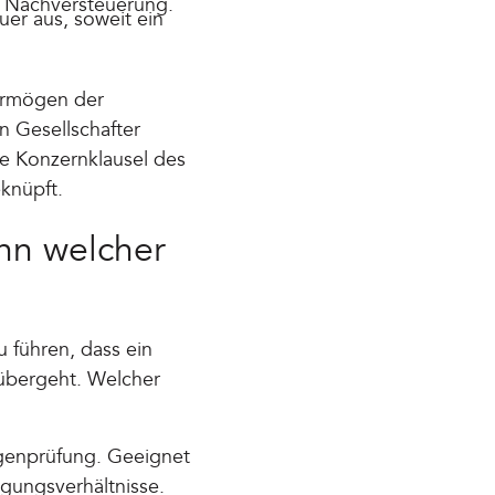
en Nachversteuerung.
er aus, soweit ein
ermögen der
n Gesellschafter
e Konzernklausel des
knüpft.
nn welcher
führen, dass ein
 übergeht. Welcher
igenprüfung. Geeignet
gungsverhältnisse.