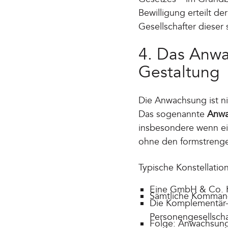
Bewilligung erteilt d
Gesellschafter dieser s
4. Das Anwa
Gestaltung
Die Anwachsung ist ni
Das sogenannte
Anwa
insbesondere wenn ein
ohne den formstreng
Typische Konstellation
Eine GmbH & Co. K
Sämtliche Kommand
Die Komplementär-G
Personengesellscha
Folge: Anwachsung