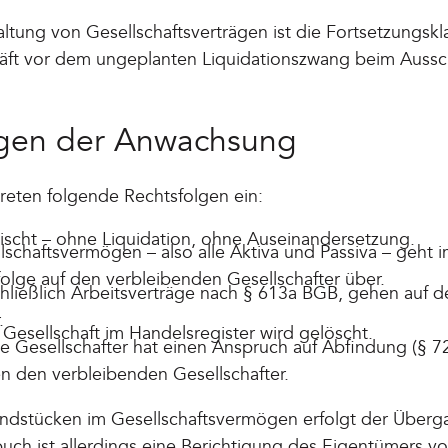
ltung von Gesellschaftsverträgen ist die Fortsetzungskl
häft vor dem ungeplanten Liquidationszwang beim Aussc
lgen der Anwachsung
reten folgende Rechtsfolgen ein:
rlischt – ohne Liquidation, ohne Auseinandersetzung.
schaftsvermögen – also alle Aktiva und Passiva – geht
lge auf den verbleibenden Gesellschafter über.
schließlich Arbeitsverträge nach § 613a BGB, gehen auf 
.
Gesellschaft im Handelsregister wird gelöscht.
 Gesellschafter hat einen Anspruch auf Abfindung (§ 7
n den verbleibenden Gesellschafter.
ndstücken im Gesellschaftsvermögen erfolgt der Übergan
uch ist allerdings eine Berichtigung des Eigentümers v