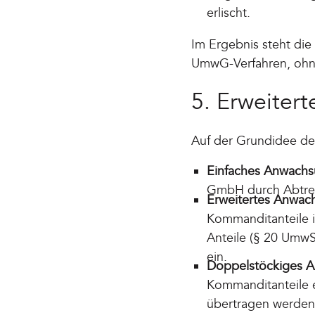
erlischt.
Im Ergebnis steht di
UmwG-Verfahren, ohne 
5. Erweiter
Auf der Grundidee de
Einfaches Anwachs
GmbH durch Abtretu
Erweitertes Anwac
Kommanditanteile
Anteile (§ 20 UmwS
ein.
Doppelstöckiges 
Kommanditanteile 
übertragen werden