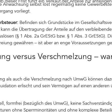
 dieser Frist führt ein Verkauf der Anteile zur anteilig
e Anwachsung selbst löst regelmäßig keine Gewerbesteu
ergang vorliegt.
rbsteuer:
Befinden sich Grundstücke im Gesellschaftsv
 kann die Übertragung der Anteile auf den verbleibende
slösen (§ 1 Abs. 2a GrEStG bzw. § 1 Abs. 3 GrEStG). Di
reiung gewähren – ist aber an enge Voraussetzungen ge
ng versus Verschmelzung – wa
g als auch die Verschmelzung nach UmwG können dazu 
uidation erlischt und sein Vermögen auf einen anderen
ll, formfrei (bezüglich des UmwG), keine Sachverständ
kturen ohne Sperrminoritäten und ohne komplexe Beteili