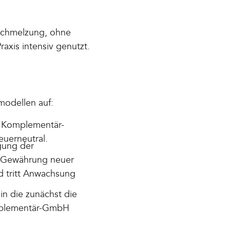
rschmelzung, ohne
axis intensiv genutzt.
modellen auf:
e Komplementär-
euerneutral.
gung der
 Gewährung neuer
nd tritt Anwachsung
n die zunächst die
omplementär-GmbH