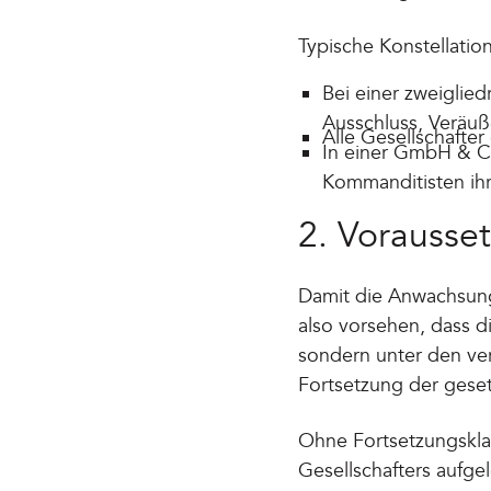
Typische Konstellatio
Bei einer zweiglied
Ausschluss, Veräuße
Alle Gesellschafter
In einer GmbH & Co
Kommanditisten ihr
2. Vorausse
Damit die Anwachsung 
also vorsehen, dass d
sondern unter den ver
Fortsetzung der geset
Ohne Fortsetzungskla
Gesellschafters aufge