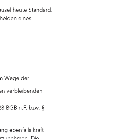
ausel heute Standard.
heiden eines
 im Wege der
den verbleibenden
28 BGB n.F. bzw. §
g ebenfalls kraft
orzunehmen. Die