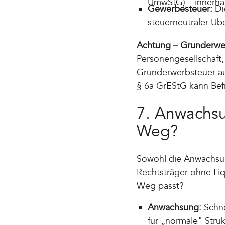
UmwStG) – innerhalb
Gewerbesteuer:
Di
steuerneutraler Üb
Achtung – Grunderwe
Personengesellschaft,
Grunderwerbsteuer au
§ 6a GrEStG kann Bef
7. Anwachsu
Weg?
Sowohl die Anwachsun
Rechtsträger ohne Liq
Weg passt?
Anwachsung:
Schne
für „normale" Stru