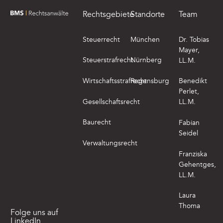
Rechtsgebiete
Standorte
Team
zur Startseite von BMS Rechtsanwälte
Steuerrecht
München
Dr. Tobias
Mayer,
Steuerstrafrecht
Nürnberg
LL.M.
Wirtschaftsstrafrecht
Regensburg
Benedikt
Perlet,
Gesellschaftsrecht
LL.M.
Baurecht
Fabian
Seidel
Verwaltungsrecht
Franziska
Gehentges,
LL.M.
Laura
Thoma
Folge uns auf
LinkedIn