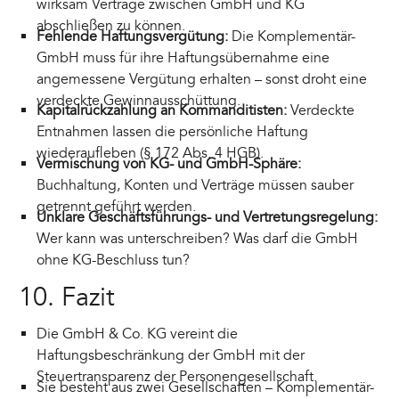
wirksam Verträge zwischen GmbH und KG
abschließen zu können.
Fehlende Haftungsvergütung:
Die Komplementär-
GmbH muss für ihre Haftungsübernahme eine
angemessene Vergütung erhalten – sonst droht eine
verdeckte Gewinnausschüttung.
Kapitalrückzahlung an Kommanditisten:
Verdeckte
Entnahmen lassen die persönliche Haftung
wiederaufleben (§ 172 Abs. 4 HGB).
Vermischung von KG- und GmbH-Sphäre:
Buchhaltung, Konten und Verträge müssen sauber
getrennt geführt werden.
Unklare Geschäftsführungs- und Vertretungsregelung:
Wer kann was unterschreiben? Was darf die GmbH
ohne KG-Beschluss tun?
10. Fazit
Die GmbH & Co. KG vereint die
Haftungsbeschränkung der GmbH mit der
Steuertransparenz der Personengesellschaft.
Sie besteht aus zwei Gesellschaften – Komplementär-