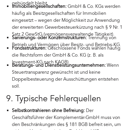
gebündelt bleibt.
Immobiliengesellschaften:
GmbH & Co. KGs werden
häufig als Besitzgesellschaften für Immobilien
eingesetzt – wegen der Möglichkeit zur Anwendung
der erweiterten Gewerbesteuerkürzung nach § 9 Nr. 1
Satz 2 GewStG (vermögensverwaltende Tätigkeit).
Sanierungs- oder Konzernstrukturen:
Trennung von
Betrieb und Vermögen über Besitz- und Betriebs-KG.
Fondsstrukturen:
Geschlossene Fonds wählen häufig
die Rechtsform der GmbH & Co. KG (z. B. als
Investment-KG nach KAGB).
Beratungs- und Dienstleistungsunternehmen:
Wenn
Steuertransparenz gewünscht ist und keine
Doppelbesteuerung der Ausschüttungen entstehen
soll.
9. Typische Fehlerquellen
Selbstkontrahieren ohne Befreiung:
Der
Geschäftsführer der Komplementär-GmbH muss von
den Beschränkungen des § 181 BGB befreit sein, um