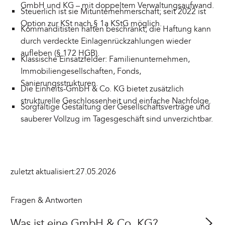
GmbH und KG – mit doppeltem Verwaltungsaufwand.
Steuerlich ist sie Mitunternehmerschaft; seit 2022 ist
Option zur KSt nach § 1a KStG möglich.
Kommanditisten haften beschränkt; die Haftung kann
durch verdeckte Einlagenrückzahlungen wieder
aufleben (§ 172 HGB).
Klassische Einsatzfelder: Familienunternehmen,
Immobiliengesellschaften, Fonds,
Sanierungsstrukturen.
Die Einheits-GmbH & Co. KG bietet zusätzlich
strukturelle Geschlossenheit und einfache Nachfolge.
Sorgfältige Gestaltung der Gesellschaftsverträge und
sauberer Vollzug im Tagesgeschäft sind unverzichtbar.
zuletzt aktualisiert:
27.05.2026
Fragen & Antworten
Was ist eine GmbH & Co. KG?