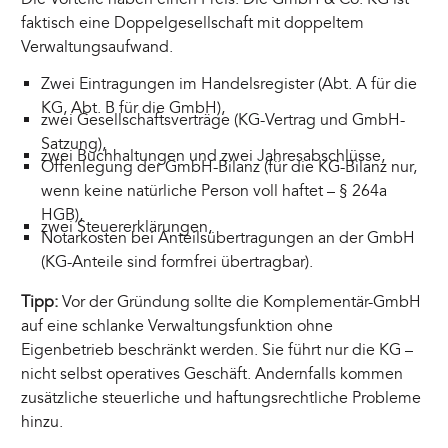
faktisch eine Doppelgesellschaft mit doppeltem
Verwaltungsaufwand.
Zwei Eintragungen im Handelsregister (Abt. A für die
KG, Abt. B für die GmbH),
zwei Gesellschaftsverträge (KG-Vertrag und GmbH-
Satzung),
zwei Buchhaltungen und zwei Jahresabschlüsse,
Offenlegung der GmbH-Bilanz (für die KG-Bilanz nur,
wenn keine natürliche Person voll haftet – § 264a
HGB),
zwei Steuererklärungen,
Notarkosten bei Anteilsübertragungen an der GmbH
(KG-Anteile sind formfrei übertragbar).
Tipp:
Vor der Gründung sollte die Komplementär-GmbH
auf eine schlanke Verwaltungsfunktion ohne
Eigenbetrieb beschränkt werden. Sie führt nur die KG –
nicht selbst operatives Geschäft. Andernfalls kommen
zusätzliche steuerliche und haftungsrechtliche Probleme
hinzu.