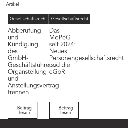
Artikel
Geschäftsführer abberufen
8/4/2026
MoPeG
6/16/2026
Gesellschaftsrecht
Gesellschaftsrecht
Abberufung
Das
und
MoPeG
Kündigung
seit 2024:
des
Neues
GmbH-
Personengesellschaftsrecht
Geschäftsführers:
und die
Organstellung
eGbR
und
Anstellungsvertrag
trennen
Beitrag lesen
Beitrag lesen
Beitrag
Beitrag
lesen
lesen
Footer