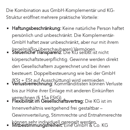
Die Kombination aus GmbH-Komplementär und KG-
Struktur eröffnet mehrere praktische Vorteile:
Haftungsbeschränkung:
Keine natürliche Person haftet
persönlich und unbeschränkt. Die Komplementär-
GmbH haftet zwar unbeschränkt, aber nur mit ihrem
(regelmäßig überschaubaren) Vermögen.
Steuerliche Transparenz:
Die KG selbst ist nicht
körperschaftsteuerpflichtig. Gewinne werden direkt
den Gesellschaftern zugerechnet und bei ihnen
besteuert. Doppelbesteuerung wie bei der GmbH
(KSt + ESt auf Ausschüttung) wird vermieden.
Verlustverrechnung:
Kommanditisten können Verluste
bis zur Höhe ihrer Einlage mit anderen Einkünften
verrechnen (§ 15a EStG).
Flexibilität im Gesellschaftsvertrag:
Die KG ist im
Innenverhältnis weitgehend frei gestaltbar –
Gewinnverteilung, Stimmrechte und Entnahmerechte
können sehr individuell geregelt werden.
Mitbestimmungsfreiheit:
Eine GmbH & Co. KG