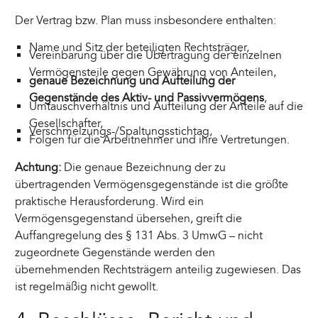
Der Vertrag bzw. Plan muss insbesondere enthalten:
Name und Sitz der beteiligten Rechtsträger,
Vereinbarung über die Übertragung der einzelnen
Vermögensteile gegen Gewährung von Anteilen,
genaue Bezeichnung und Aufteilung der
Gegenstände des Aktiv- und Passivvermögens
,
Umtauschverhältnis und Aufteilung der Anteile auf die
Gesellschafter,
Verschmelzungs-/Spaltungsstichtag,
Folgen für die Arbeitnehmer und ihre Vertretungen.
Achtung:
Die genaue Bezeichnung der zu
übertragenden Vermögensgegenstände ist die größte
praktische Herausforderung. Wird ein
Vermögensgegenstand übersehen, greift die
Auffangregelung des § 131 Abs. 3 UmwG – nicht
zugeordnete Gegenstände werden den
übernehmenden Rechtsträgern anteilig zugewiesen. Das
ist regelmäßig nicht gewollt.