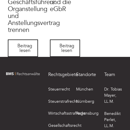
Geschäftsführers:
und die
Organstellung
eGbR
und
Anstellungsvertrag
trennen
Beitrag lesen
Beitrag lesen
Beitrag
Beitrag
lesen
lesen
Footer
Rechtsgebiete
Standorte
Team
zur Startseite von BMS Rechtsanwälte
Steuerrecht
München
Dr. Tobias
Mayer,
Steuerstrafrecht
Nürnberg
LL.M.
Wirtschaftsstrafrecht
Regensburg
Benedikt
Perlet,
Gesellschaftsrecht
LL.M.