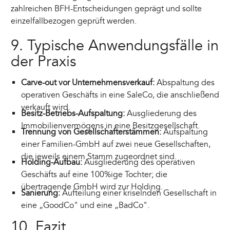
zahlreichen BFH-Entscheidungen geprägt und sollte
einzelfallbezogen geprüft werden.
9. Typische Anwendungsfälle in
der Praxis
Carve-out vor Unternehmensverkauf:
Abspaltung des
operativen Geschäfts in eine SaleCo, die anschließend
verkauft wird.
Besitz-Betriebs-Aufspaltung:
Ausgliederung des
Immobilienvermögens in eine Besitzgesellschaft.
Trennung von Gesellschafterstämmen:
Aufspaltung
einer Familien-GmbH auf zwei neue Gesellschaften,
die jeweils einem Stamm zugeordnet sind.
Holding-Aufbau:
Ausgliederung des operativen
Geschäfts auf eine 100%ige Tochter; die
übertragende GmbH wird zur Holding.
Sanierung:
Aufteilung einer kriselnden Gesellschaft in
eine „GoodCo" und eine „BadCo".
10. Fazit