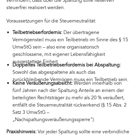
verhindern, dass über die Spaltung stille Reserven
steuerfrei realisiert werden.
Voraussetzungen für die Steuerneutralität:
Teilbetriebserfordernis:
Der übertragene
Vermögensteil muss ein Teilbetrieb im Sinne des § 15
UmwStG sein – also eine organisatorisch
geschlossene, mit eigener Lebensfähigkeit
ausgestattete Einheit.
Doppeltes Teilbetriebserfordernis bei Abspaltung:
Sowohl das abgespaltene als auch das
zurückbleibende Vermögen muss ein Teilbetrieb sein.
Keine Veräußerungsabsicht:
Werden innerhalb von
fünf Jahren nach der Spaltung Anteile an einem der
beteiligten Rechtsträger zu mehr als 20 % veräußert,
entfällt die Steuerneutralität rückwirkend (§ 15 Abs. 2
Satz 3 UmwStG –
„Nachspaltungsveräußerungssperre").
Praxishinweis:
Vor jeder Spaltung sollte eine verbindliche