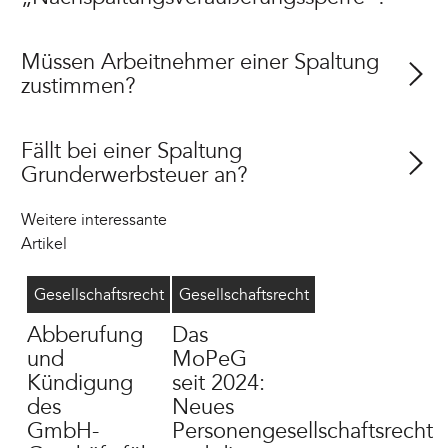
Müssen Arbeitnehmer einer Spaltung
zustimmen?
Fällt bei einer Spaltung
Grunderwerbsteuer an?
Weitere interessante
Artikel
Geschäftsführer abberufen
8/4/2026
MoPeG
6/16/2026
Gesellschaftsrecht
Gesellschaftsrecht
Abberufung
Das
und
MoPeG
Kündigung
seit 2024:
des
Neues
GmbH-
Personengesellschaftsrecht