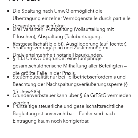
Die Spaltung nach UmwG ermöglicht die
Übertragung einzelner Vermögensteile durch partielle
Gesamtrechtsnachfolge.
Drei Varianten: Aufspaltung (Vollaufteilung mit
Erlöschen), Abspaltung (Teilübertragung,
Restgesellschaft bleibt), Ausgliederung (auf Tochter).
Spaltungsvertrag/-plan und Zustimmung mit
Dreiviertelmehrheit notariell beurkunden.
§ 133 UmwG begründet eine fünfjährige
gesamtschuldnerische Mithaftung aller Beteiligten –
die größte Falle in der Praxis.
Steuerneutralität nur bei Teilbetriebserfordernis und
Beachtung der Nachspaltungsveräußerungssperre (§
15 UmwStG).
Grunderwerbsteuer kann über § 6a GrEStG vermieden
werden.
Frühzeitige steuerliche und gesellschaftsrechtliche
Begleitung ist unverzichtbar – Fehler sind nach
Eintragung kaum noch korrigierbar.