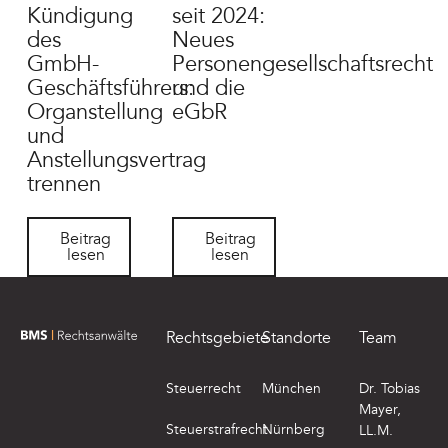
Kündigung
seit 2024:
des
Neues
GmbH-
Personengesellschaftsrecht
Geschäftsführers:
und die
Organstellung
eGbR
und
Anstellungsvertrag
trennen
Beitrag lesen
Beitrag lesen
Beitrag
Beitrag
lesen
lesen
Footer
Rechtsgebiete
Standorte
Team
zur Startseite von BMS Rechtsanwälte
Steuerrecht
München
Dr. Tobias
Mayer,
Steuerstrafrecht
Nürnberg
LL.M.