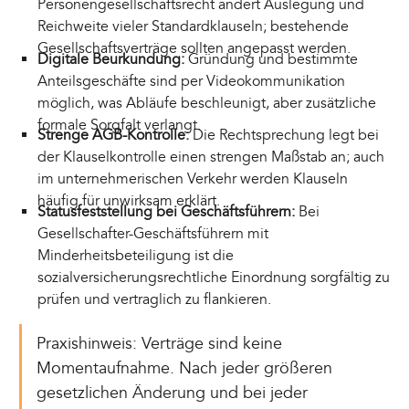
Personengesellschaftsrecht ändert Auslegung und
Reichweite vieler Standardklauseln; bestehende
Gesellschaftsverträge sollten angepasst werden.
Digitale Beurkundung:
Gründung und bestimmte
Anteilsgeschäfte sind per Videokommunikation
möglich, was Abläufe beschleunigt, aber zusätzliche
formale Sorgfalt verlangt.
Strenge AGB-Kontrolle:
Die Rechtsprechung legt bei
der Klauselkontrolle einen strengen Maßstab an; auch
im unternehmerischen Verkehr werden Klauseln
häufig für unwirksam erklärt.
Statusfeststellung bei Geschäftsführern:
Bei
Gesellschafter-Geschäftsführern mit
Minderheitsbeteiligung ist die
sozialversicherungsrechtliche Einordnung sorgfältig zu
prüfen und vertraglich zu flankieren.
Praxishinweis: Verträge sind keine
Momentaufnahme. Nach jeder größeren
gesetzlichen Änderung und bei jeder