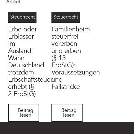
Artikel
Erbschaftsteuer Wohnsitz Ausland
7/28/2026
Familienheim erben steuerfrei
7/28/2026
Steuerrecht
Steuerrecht
Erbe oder
Familienheim
Erblasser
steuerfrei
im
vererben
Ausland:
und erben
Wann
(§ 13
Deutschland
ErbStG):
trotzdem
Voraussetzungen
Erbschaftsteuer
und
erhebt (§
Fallstricke
2 ErbStG)
Beitrag lesen
Beitrag lesen
Beitrag
Beitrag
lesen
lesen
Footer