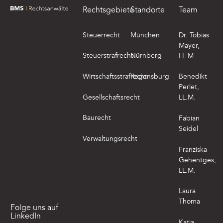
Rechtsgebiete
Standorte
Team
zur Startseite von BMS Rechtsanwälte
Steuerrecht
München
Dr. Tobias
Mayer,
Steuerstrafrecht
Nürnberg
LL.M.
Wirtschaftsstrafrecht
Regensburg
Benedikt
Perlet,
Gesellschaftsrecht
LL.M.
Baurecht
Fabian
Seidel
Verwaltungsrecht
Franziska
Gehentges,
LL.M.
Laura
Thoma
Folge uns auf
LinkedIn
Katja