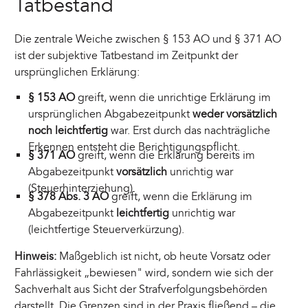
Tatbestand
Die zentrale Weiche zwischen § 153 AO und § 371 AO
ist der subjektive Tatbestand im Zeitpunkt der
ursprünglichen Erklärung:
§ 153 AO
greift, wenn die unrichtige Erklärung im
ursprünglichen Abgabezeitpunkt
weder vorsätzlich
noch leichtfertig
war. Erst durch das nachträgliche
Erkennen entsteht die Berichtigungspflicht.
§ 371 AO
greift, wenn die Erklärung bereits im
Abgabezeitpunkt
vorsätzlich
unrichtig war
(Steuerhinterziehung).
§ 378 Abs. 3 AO
greift, wenn die Erklärung im
Abgabezeitpunkt
leichtfertig
unrichtig war
(leichtfertige Steuerverkürzung).
Hinweis:
Maßgeblich ist nicht, ob heute Vorsatz oder
Fahrlässigkeit „bewiesen" wird, sondern wie sich der
Sachverhalt aus Sicht der Strafverfolgungsbehörden
darstellt. Die Grenzen sind in der Praxis fließend – die