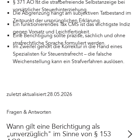
§ 371 AO ist die strafbefreiende Selbstanzeige bei
vorsätzlicher Steuerhinterziehung.
Die Abgrenzung hängt am subjektiven Tatbestand im
Zeitpunkt der ursprünglichen Erklärung.
Ein funktionierendes Tax CMS ist das wichtigste Indiz
gegen Vorsatz und Leichtfertigkeit.
Eine Berichtigung sollte präzise, sachlich und ohne
strafrechtliche Sprache formuliert werden.
Im Zweifel gehört die Korrektur in die Hand eines
Spezialisten für Steuerstrafrecht – die falsche
Weichenstellung kann ein Strafverfahren auslösen.
zuletzt aktualisiert:
28.05.2026
Fragen & Antworten
Wann gilt eine Berichtigung als
„unverzüglich" im Sinne von § 153