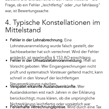
Frage, ob ein Fehler „leichtfertig" oder „nur fahrlässig"
war, ist Bewertungssache.
4. Typische Konstellationen im
Mittelstand
Fehler in der Lohnabrechnung.
Eine
Lohnsteueranmeldung wurde falsch gestellt, der
Sachbearbeiter hat sich verrechnet. Wird der Fehler
entdeckt, ist regelmäßig § 153 AO einschlägig.
Fehler in der Umsatzsteuervoranmeldung.
Hier ist
Vorsicht geboten: Wer Eingangsrechnungen nicht
prüft und systematisch Vorsteuer geltend macht, kann
schnell in den Vorwurf der leichtfertigen
Steuerverkürzung rutschen.
Verspätet erkannte Auslandseinkünfte.
Wer
Auslandskonten erst nach Jahren in der Erklärung
berücksichtigt, muss klären, ob die ursprüngliche
Nichterklärung leichtfertig oder vorsätzlich war.
Fehlerhafte Verrechnungspreise.
Wird durch eine Tax