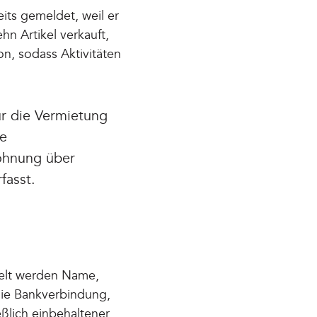
its gemeldet, weil er
n Artikel verkauft,
on, sodass Aktivitäten
ür die Vermietung
he
Wohnung über
fasst.
elt werden Name,
die Bankverbindung,
eßlich einbehaltener