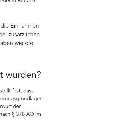
euer in Betracht
d die Einnahmen
bei zusätzlichen
gaben wie die
rt wurden?
ellt fest, dass
euerungsgrundlagen
rwurf der
 nach § 378 AO im