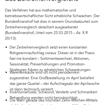
Das Verfahren hat aus mathematischer und
betriebswirtschaftlicher Sicht erhebliche Schwächen. Der
Bundesfinanzhof hat dies in seinem Grundsatzurteil zum
Zeitreihenvergleich detailliert ausgearbeitet
(Bundesfinanzhof, Urteil vom 25.03.2015 – Az. X R
20/13):
Der Zeitreihenvergleich setzt einen konstanten
Rohgewinnaufschlag voraus. Dieser ist in der Praxis
fast nie konstant – Sortimentswechsel, Aktionen,
Saisonalität, Preiserhöhungen und Promotion-
Strategien führen zu erheblichen Schwankungen.
Wareneinkäufe sind oft nicht periodenrein
zugeordnet. Eine Großbestellung im April beliefert
das ganze Quartal – der Aufschlagsatz der Aprilwoche
ist dann technisch verzerrt.
Inventurverluste, Schwund, Verderb und Schmankerl-
Behandlung werden nicht berücksichtigt.
Die Wahl gerade des höchsten Zehn-Wochen-Mittels