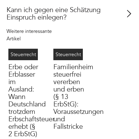
Kann ich gegen eine Schätzung
Einspruch einlegen?
Weitere interessante
Artikel
Erbschaftsteuer Wohnsitz Ausland
7/28/2026
Familienheim erben steuerfrei
7/28/2026
Steuerrecht
Steuerrecht
Erbe oder
Familienheim
Erblasser
steuerfrei
im
vererben
Ausland:
und erben
Wann
(§ 13
Deutschland
ErbStG):
trotzdem
Voraussetzungen
Erbschaftsteuer
und
erhebt (§
Fallstricke
2 ErbStG)