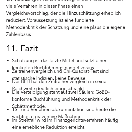
viele Verfahren in dieser Phase einen
Vergleichsvorschlag, der die Hinzuschätzung erheblich
reduziert. Voraussetzung ist eine fundierte
Methodenkritik der Schätzung und eine plausible eigene
Zahlenbasis.
11. Fazit
Schätzung ist das letzte Mittel und setzt einen
konkreten Buchführungsmangel voraus.
Zeitreihenvergleich und Chi-Quadrat-Test sind
statistische Indizien, keine Beweise.
Der BFH hat den Zeitreihenvergleich in seiner
Reichweite deutlich eingeschränkt.
Die Verteidigung steht auf zwei Säulen: GoBD-
konforme Buchführung und Methodenkritik der
Schätzmethode.
TSE und Verfahrensdokumentation sind heute die
wichtigste präventive Maßnahme.
Im Streitfall wird im Finanzgerichtsverfahren häufig
eine erhebliche Reduktion erreicht.