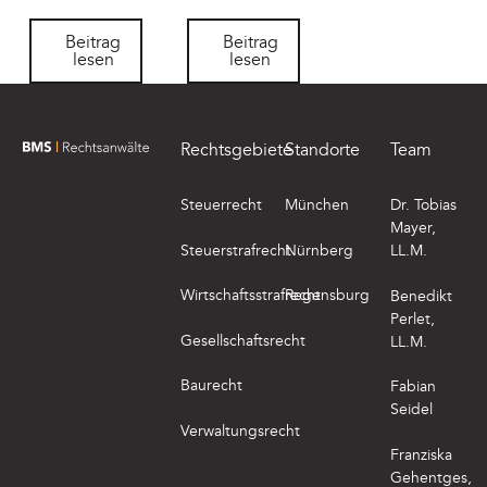
Beitrag lesen
Beitrag lesen
Beitrag
Beitrag
lesen
lesen
Footer
Rechtsgebiete
Standorte
Team
zur Startseite von BMS Rechtsanwälte
Steuerrecht
München
Dr. Tobias
Mayer,
Steuerstrafrecht
Nürnberg
LL.M.
Wirtschaftsstrafrecht
Regensburg
Benedikt
Perlet,
Gesellschaftsrecht
LL.M.
Baurecht
Fabian
Seidel
Verwaltungsrecht
Franziska
Gehentges,