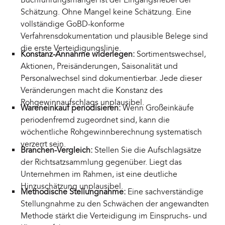
Schätzung. Ohne Mangel keine Schätzung. Eine
vollständige GoBD-konforme
Verfahrensdokumentation und plausible Belege sind
die erste Verteidigungslinie.
Konstanz-Annahme widerlegen:
Sortimentswechsel,
Aktionen, Preisänderungen, Saisonalität und
Personalwechsel sind dokumentierbar. Jede dieser
Veränderungen macht die Konstanz des
Rohgewinnaufschlags unplausibel.
Wareneinkauf periodisieren:
Wenn Großeinkäufe
periodenfremd zugeordnet sind, kann die
wöchentliche Rohgewinnberechnung systematisch
verzerrt sein.
Branchen-Vergleich:
Stellen Sie die Aufschlagsätze
der Richtsatzsammlung gegenüber. Liegt das
Unternehmen im Rahmen, ist eine deutliche
Hinzuschätzung unplausibel.
Methodische Stellungnahme:
Eine sachverständige
Stellungnahme zu den Schwächen der angewandten
Methode stärkt die Verteidigung im Einspruchs- und