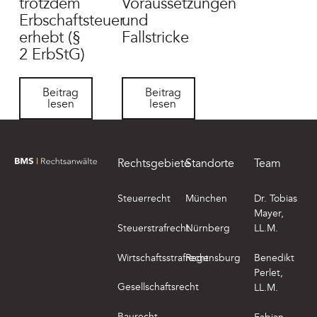
trotzdem
Voraussetzungen
Erbschaftsteuer
und
erhebt (§
Fallstricke
2 ErbStG)
Beitrag lesen
Beitrag lesen
Beitrag
Beitrag
lesen
lesen
Footer
Rechtsgebiete
Standorte
Team
zur Startseite von BMS Rechtsanwälte
Steuerrecht
München
Dr. Tobias
Mayer,
Steuerstrafrecht
Nürnberg
LL.M.
Wirtschaftsstrafrecht
Regensburg
Benedikt
Perlet,
Gesellschaftsrecht
LL.M.
Baurecht