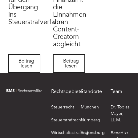
Übergang
die
ins
Einnahmen
Steuerstrafverfahren
von
Content-
Creatorn
abgleicht
Beitrag lesen
Beitrag lesen
Beitrag
Beitrag
lesen
lesen
Footer
Rechtsgebiete
Standorte
Team
zur Startseite von BMS Rechtsanwälte
Steuerrecht
München
Dr. Tobias
Mayer,
Steuerstrafrecht
Nürnberg
LL.M.
Wirtschaftsstrafrecht
Regensburg
Benedikt