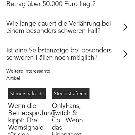
Betrag über 50.000 Euro liegt?
Wie lange dauert die Verjährung bei
einem besonders schweren Fall?
Ist eine Selbstanzeige bei besonders
schweren Fällen noch möglich?
Weitere interessante
Artikel
Betriebsprüfung Steuerstrafverfahren
7/23/2026
OnlyFans Steuer
7/13/2026
Steuerstrafrecht
Steuerstrafrecht
Wenn die
OnlyFans,
Betriebsprüfung
Twitch &
kippt: Drei
Co.: Wenn
Warnsignale
das
für den
Finanzamt