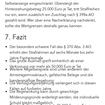
Selbstanzeige eingeschränkt. Übersteigt der
Hinterziehungsbetrag 25.000 Euro je Tat, tritt Straffreiheit
nur ein, wenn zusätzlich ein Zuschlag nach § 398a AO
gezahlt wird. Wer über eine Nacherklärung nachdenkt,
sollte die Wertgrenzen deshalb genau kennen.
7. Fazit
Der besonders schwere Fall des § 370 Abs. 3 AO
erhöht den Strafrahmen auf sechs Monate bis zehn
Jahre Freiheitsstrafe.
Das große Ausmaß greift einheitlich ab einer
Verkürzung von mehr als 50.000 Euro je Tat.
Weitere Regelbeispiele sind unter anderem der
Amtsträgermissbrauch, gefälschte Belege und die
bandenmäßige Begehung.
Die Verfolgungsverjährung verlängert sich in diesen
Fällen auf fünfzehn Jahre.
Die Regelwirkung kann durch gewichtige
Milderungsgründe widerlegt werden; die individuelle
Schuld bleibt maßgeblich.