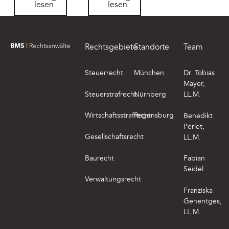
lesen
lesen
Footer
Rechtsgebiete
Standorte
Team
zur Startseite von BMS Rechtsanwälte
Steuerrecht
München
Dr. Tobias
Mayer,
Steuerstrafrecht
Nürnberg
LL.M.
Wirtschaftsstrafrecht
Regensburg
Benedikt
Perlet,
Gesellschaftsrecht
LL.M.
Baurecht
Fabian
Seidel
Verwaltungsrecht
Franziska
Gehentges,
LL.M.