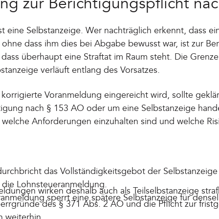
ng zur Berichtigungspflicht na
ist eine Selbstanzeige. Wer nachträglich erkennt, dass 
r, ohne dass ihm dies bei Abgabe bewusst war, ist zur Be
 dass überhaupt eine Straftat im Raum steht. Die Grenze
stanzeige verläuft entlang des Vorsatzes.
korrigierte Voranmeldung eingereicht wird, sollte geklä
tigung nach § 153 AO oder um eine Selbstanzeige hande
 welche Anforderungen einzuhalten sind und welche Ris
urchbricht das Vollständigkeitsgebot der Selbstanzeige 
 die Lohnsteueranmeldung.
ldungen wirken deshalb auch als Teilselbstanzeige straf
oranmeldung sperrt eine spätere Selbstanzeige für densel
errgründe des § 371 Abs. 2 AO und die Pflicht zur frist
 weiterhin.