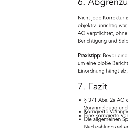
6. Abgrenzu
Nicht jede Korrektur 
objektiv unrichtig wa
AO verpflichtet, ohne
Berichtigung und Selb
Praxistipp:
Bevor eine 
um eine bloße Berich
Einordnung hängt ab,
7. Fazit
§ 371 Abs. 2a AO d
Voranmeldung und
Korrigierte Voranme
Eine korrigierte V
Die allgemeinen Sp
Nachzahlung gelten