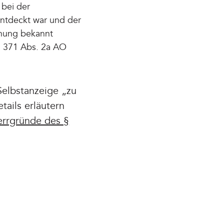
 bei der
 entdeckt war und der
dnung bekannt
§ 371 Abs. 2a AO
elbstanzeige „zu
etails erläutern
errgründe des §