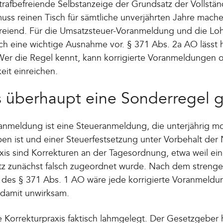
 strafbefreiende Selbstanzeige der Grundsatz der Vollstän
muss reinen Tisch für sämtliche unverjährten Jahre mache
efreiend. Für die Umsatzsteuer-Voranmeldung und die L
ch eine wichtige Ausnahme vor. § 371 Abs. 2a AO lässt h
 Wer die Regel kennt, kann korrigierte Voranmeldungen 
it einreichen.
 überhaupt eine Sonderregel g
anmeldung ist eine Steueranmeldung, die unterjährig mo
eben ist und einer Steuerfestsetzung unter Vorbehalt de
raxis sind Korrekturen an der Tagesordnung, etwa weil e
atz zunächst falsch zugeordnet wurde. Nach dem streng
 des § 371 Abs. 1 AO wäre jede korrigierte Voranmeldun
 damit unwirksam.
e Korrekturpraxis faktisch lahmgelegt. Der Gesetzgeber 