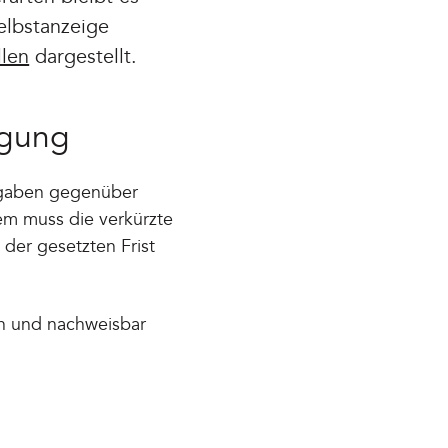
elbstanzeige
llen
dargestellt.
igung
 Angaben gegenüber
dem muss die verkürzte
 der gesetzten Frist
ch und nachweisbar