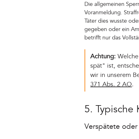
Die allgemeinen Sperr
Voranmeldung. Straffre
Täter dies wusste od
gegeben oder ein Amt
betrifft nur das Volls
Achtung:
Welche 
spät" ist, entsche
wir in unserem B
371 Abs. 2 AO
.
5. Typische 
Verspätete oder