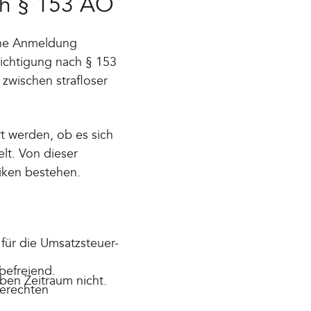
ch § 153 AO
eine Anmeldung
richtigung nach § 153
 zwischen strafloser
rt werden, ob es sich
lt. Von dieser
iken bestehen.
für die Umsatzsteuer-
befreiend.
ben Zeitraum nicht.
gerechten