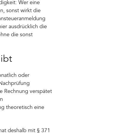
digkeit: Wer eine
n, sonst wirkt die
ohnsteueranmeldung
ier ausdrücklich die
ohne die sonst
ibt
natlich oder
r Nachprüfung
ine Rechnung verspätet
en
g theoretisch eine
hat deshalb mit § 371