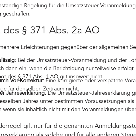
nständige Regelung für die Umsatzsteuer-Voranmeldung
 geschaffen.
lt des § 371 Abs. 2a AO
t mehrere Erleichterungen gegenüber der allgemeinen Se
lässig:
Bei der Umsatzsteuer-Voranmeldung und der L
auch dann ein, wenn die Berichtigung nur teilweise erfolgt
ot des § 371 Abs. 1 AO gilt insoweit nicht.
rch Vor-Korrektur:
Eine korrigierte oder verspätete Vor
ige für denselben Zeitraum nicht.
er Jahreserklärung:
Die Umsatzsteuer-Jahreserklärung gilt
sselben Jahres unter bestimmten Voraussetzungen als
h wenn sie inhaltlich nicht mit den Voranmeldungen übe
erregel gilt nur für die genannten Anmeldungsste
eserklärung als solche und für alle anderen Steue