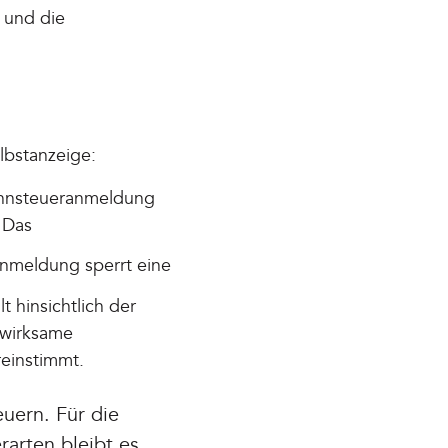
 und die
lbstanzeige:
ohnsteueranmeldung
. Das
anmeldung sperrt eine
 hinsichtlich der
 wirksame
reinstimmt.
uern. Für die
rarten bleibt es