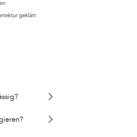
gen
rrektur geklärt
ässig?
gieren?