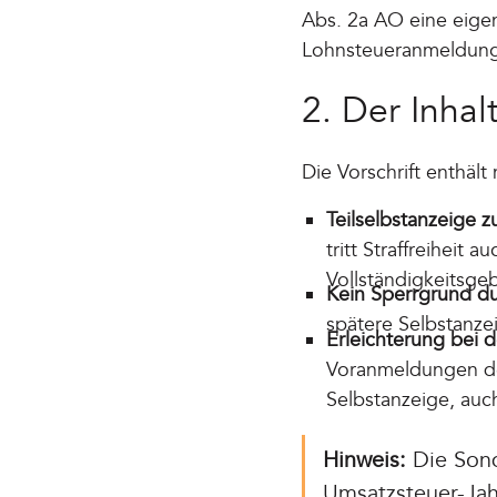
Abs. 2a AO eine eige
Lohnsteueranmeldung
2. Der Inha
Die Vorschrift enthäl
Teilselbstanzeige zu
tritt Straffreiheit 
Vollständigkeitsgeb
Kein Sperrgrund du
spätere Selbstanze
Erleichterung bei d
Voranmeldungen de
Selbstanzeige, auc
Hinweis:
Die Sond
Umsatzsteuer-Jahr