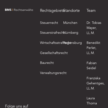
Rechtsgebiete
Standorte
Team
zur Startseite von BMS Rechtsanwälte
Steuerrecht
München
Dr. Tobias
Mayer,
Steuerstrafrecht
Nürnberg
LL.M.
Wirtschaftsstrafrecht
Regensburg
Benedikt
Perlet,
Gesellschaftsrecht
LL.M.
Baurecht
Fabian
Seidel
Verwaltungsrecht
Franziska
Gehentges,
LL.M.
Laura
Thoma
Folge uns auf