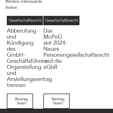
Weitere interessante
Artikel
Geschäftsführer abberufen
8/4/2026
MoPeG
6/16/2026
Gesellschaftsrecht
Gesellschaftsrecht
Abberufung
Das
und
MoPeG
Kündigung
seit 2024:
des
Neues
GmbH-
Personengesellschaftsrecht
Geschäftsführers:
und die
Organstellung
eGbR
und
Anstellungsvertrag
trennen
Beitrag lesen
Beitrag lesen
Beitrag
Beitrag
lesen
lesen
Footer