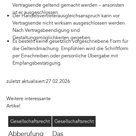
Vertragsende geltend gemacht werden – ansonsten
ist er ausgeschlossen.
Der Handelsvertreterausgleichsanspruch kann vor
Vertragsende nicht wirksam ausgeschlossen werden.
Nach Vertragsbeendigung sind
Gestaltungsmöglichkeiten gegeben.
Es besteht keine gesetzlich vorgeschriebene Form für
die Geltendmachung. Empfohlen wird die Schriftform
per Einschreiben oder persönliche Übergabe mit
Empfangsbestätigung.
zuletzt aktualisiert:
27.02.2026
Weitere interessante
Artikel
Geschäftsführer abberufen
8/4/2026
MoPeG
6/16/2026
Gesellschaftsrecht
Gesellschaftsrecht
Abberufung
Das