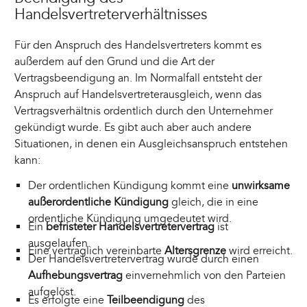
Handelsvertreterverhältnisses
Für den Anspruch des Handelsvertreters kommt es
außerdem auf den Grund und die Art der
Vertragsbeendigung an. Im Normalfall entsteht der
Anspruch auf Handelsvertreterausgleich, wenn das
Vertragsverhältnis ordentlich durch den Unternehmer
gekündigt wurde. Es gibt auch aber auch andere
Situationen, in denen ein Ausgleichsanspruch entstehen
kann:
Der ordentlichen Kündigung kommt eine
unwirksame
außerordentliche Kündigung
gleich, die in eine
ordentliche Kündigung umgedeutet wird.
Ein
befristeter Handelsvertretervertrag
ist
ausgelaufen.
Eine vertraglich vereinbarte
Altersgrenze
wird erreicht.
Der Handelsvertretervertrag wurde durch einen
Aufhebungsvertrag
einvernehmlich von den Parteien
aufgelöst.
Es erfolgte eine
Teilbeendigung
des