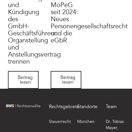
und
MoPeG
Kündigung
seit 2024:
des
Neues
GmbH-
Personengesellschaftsrecht
Geschäftsführers:
und die
Organstellung
eGbR
und
Anstellungsvertrag
trennen
Beitrag lesen
Beitrag lesen
Beitrag
Beitrag
lesen
lesen
Footer
Rechtsgebiete
Standorte
Team
zur Startseite von BMS Rechtsanwälte
Steuerrecht
München
Dr. Tobias
Mayer,