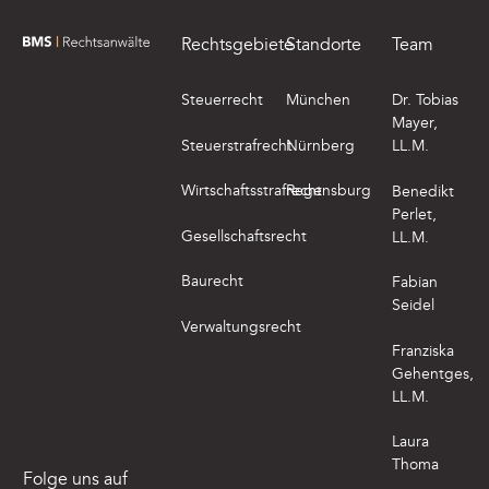
Rechtsgebiete
Standorte
Team
zur Startseite von BMS Rechtsanwälte
Steuerrecht
München
Dr. Tobias
Mayer,
Steuerstrafrecht
Nürnberg
LL.M.
Wirtschaftsstrafrecht
Regensburg
Benedikt
Perlet,
Gesellschaftsrecht
LL.M.
Baurecht
Fabian
Seidel
Verwaltungsrecht
Franziska
Gehentges,
LL.M.
Laura
Thoma
Folge uns auf