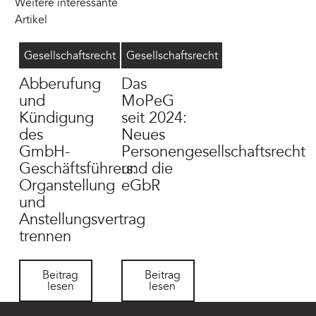
Weitere interessante
Artikel
Geschäftsführer abberufen
8/4/2026
MoPeG
6/16/2026
Gesellschaftsrecht
Gesellschaftsrecht
Abberufung
Das
und
MoPeG
Kündigung
seit 2024:
des
Neues
GmbH-
Personengesellschaftsrecht
Geschäftsführers:
und die
Organstellung
eGbR
und
Anstellungsvertrag
trennen
Beitrag lesen
Beitrag lesen
Beitrag
Beitrag
lesen
lesen
Footer