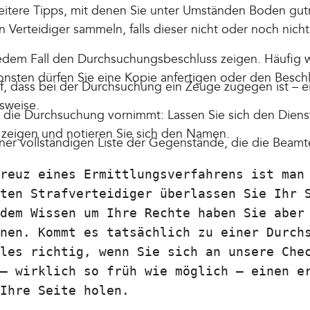
weitere Tipps, mit denen Sie unter Umständen Boden gu
n Verteidiger sammeln, falls dieser nicht oder noch nicht 
 jedem Fall den Durchsuchungsbeschluss zeigen. Häufig 
nsten dürfen Sie eine Kopie anfertigen oder den Beschl
f, dass bei der Durchsuchung ein Zeuge zugegen ist – ei
sweise.
er die Durchsuchung vornimmt: Lassen Sie sich den Dien
zeigen und notieren Sie sich den Namen.
iner vollständigen Liste der Gegenstände, die die Beam
reuz eines Ermittlungsverfahrens ist man
ten Strafverteidiger überlassen Sie Ihr 
dem Wissen um Ihre Rechte haben Sie aber
nen. Kommt es tatsächlich zu einer Durch
les richtig, wenn Sie sich an unsere Che
– wirklich so früh wie möglich – einen e
Ihre Seite holen.