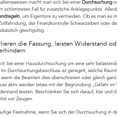
altensweisen macht man sich bei einer
Durchsuchung
o
im schlimmsten Fall für zusätzliche Anklagepunkte. Aller
undregeln
, um Eigentore zu vermeiden. Ob es man es m
ollfahndung, der Finanzkontrolle Schwarzarbeit oder der
dsätzlich gleichgültig.
erlieren die Fassung, leisten Widerstand od
erhindern
sich bei einer Hausdurchsuchung um eine sehr belastend
!
Im Durchsuchungsbeschluss ist geregelt, welche Räuml
t wenn die Beamten dies überschreiten oder gleich gan
ss aktiv werden (etwa mit der Begründung „Gefahr im Ve
erstand leisten. Beschränken Sie sich darauf, klar und 
chst vor Zeugen.
rläufige Festnahme, wenn Sie sich der Durchsuchung in d