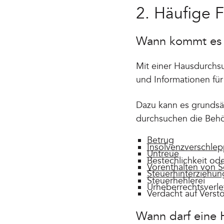
2. Häufige 
Wann kommt es 
Mit einer Hausdurchs
und Informationen für
Dazu kann es grundsä
durchsuchen die Beh
Betrug
Insolvenzverschle
Untreue
Bestechlichkeit od
Vorenthalten von S
Steuerhinterziehun
Steuerhehlerei
Urheberrechtsverl
Verdacht auf Vers
Wann darf eine