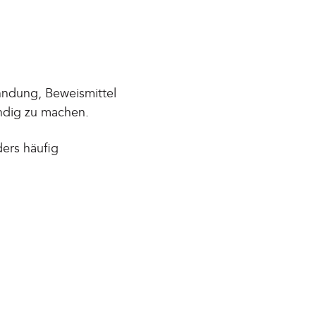
hndung, Beweismittel
indig zu machen.
ers häufig