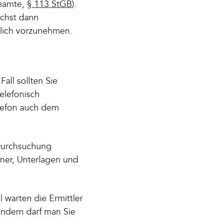
beamte,
§ 113 StGB
).
chst dann
dlich vorzunehmen.
all sollten Sie
elefonisch
lefon auch dem
 Durchsuchung
ner, Unterlagen und
 warten die Ermittler
indern darf man Sie